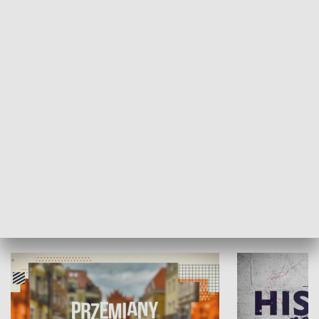
SPOŁECZEŃSTWO
Moje miejsce
Winda region
HISTORIA