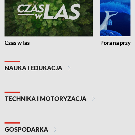
Czas w las
Pora na przyr
NAUKA I EDUKACJA
TECHNIKA I MOTORYZACJA
GOSPODARKA