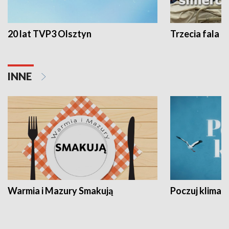
20 lat TVP3 Olsztyn
Trzecia fala -
INNE
Warmia i Mazury Smakują
Poczuj klimat