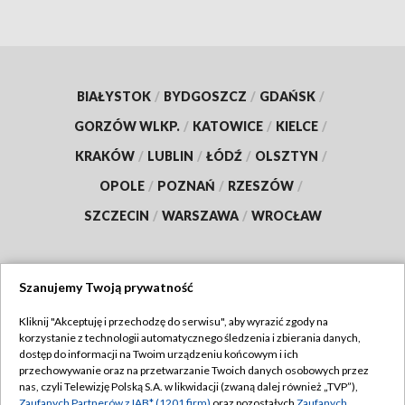
BIAŁYSTOK
/
BYDGOSZCZ
/
GDAŃSK
/
GORZÓW WLKP.
/
KATOWICE
/
KIELCE
/
KRAKÓW
/
LUBLIN
/
ŁÓDŹ
/
OLSZTYN
/
OPOLE
/
POZNAŃ
/
RZESZÓW
/
SZCZECIN
/
WARSZAWA
/
WROCŁAW
Szanujemy Twoją prywatność
Dołącz do nas:
Kliknij "Akceptuję i przechodzę do serwisu", aby wyrazić zgody na
korzystanie z technologii automatycznego śledzenia i zbierania danych,
TVP
dostęp do informacji na Twoim urządzeniu końcowym i ich
Abonament TVP
przechowywanie oraz na przetwarzanie Twoich danych osobowych przez
Regulamin TVP
nas, czyli Telewizję Polską S.A. w likwidacji (zwaną dalej również „TVP”),
Emisja w TVP
Zaufanych Partnerów z IAB* (1201 firm)
oraz pozostałych
Zaufanych
Polityka prywatności