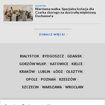
OLSZTYN
Nierówna walka. Specjalna kolacja dla
Czarka chorego na dystrofię mięśniową
Duchenne'a
ZOBACZ WIĘCEJ
BIAŁYSTOK
/
BYDGOSZCZ
/
GDAŃSK
/
GORZÓW WLKP.
/
KATOWICE
/
KIELCE
/
KRAKÓW
/
LUBLIN
/
ŁÓDŹ
/
OLSZTYN
/
OPOLE
/
POZNAŃ
/
RZESZÓW
/
SZCZECIN
/
WARSZAWA
/
WROCŁAW