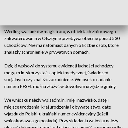
"Teraz w kolejce oczekuje ponad 450 kolejnych osób.
Najwcześniejszy termin rezerwacji miejsca jest możliwy po
14 kwietnia" - podali miejscy urzędnicy.
Według szacunków magistratu, w obiektach zbiorowego
zakwaterowania w Olsztynie przebywa obecnie ponad 530
uchodźców. Nie ma natomiast danych o liczbie osób, które
znalazły schronienie w prywatnych domach.
Dzięki wpisowi do systemu ewidencji ludności uchodźcy
mogą m.in. skorzystać z opieki medycznej, świadczeń
socjalnych czy znaleźć zatrudnienie. Wniosek o nadanie
numeru PESEL można złożyć w dowolnym urzędzie gminy.
We wniosku należy wpisać m.in. imię i nazwisko, datę i
miejsce urodzenia, kraj urodzenia i obywatelstwo, datę
wjazdu do Polski, ukraiński numer ewidencyjny (jeżeli
wnioskodawca go posiada). Przy składaniu wniosku należy
okazać dokument potwierdzający tożsamość, a w przypadku