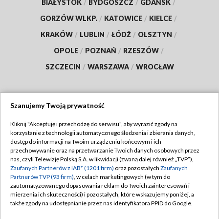
BIAŁYSTOK
/
BYDGOSZCZ
/
GDAŃSK
/
GORZÓW WLKP.
/
KATOWICE
/
KIELCE
/
KRAKÓW
/
LUBLIN
/
ŁÓDŹ
/
OLSZTYN
/
OPOLE
/
POZNAŃ
/
RZESZÓW
/
SZCZECIN
/
WARSZAWA
/
WROCŁAW
Szanujemy Twoją prywatność
Dołącz do nas:
Kliknij "Akceptuję i przechodzę do serwisu", aby wyrazić zgody na
korzystanie z technologii automatycznego śledzenia i zbierania danych,
TVP
dostęp do informacji na Twoim urządzeniu końcowym i ich
Abonament TVP
przechowywanie oraz na przetwarzanie Twoich danych osobowych przez
Regulamin TVP
nas, czyli Telewizję Polską S.A. w likwidacji (zwaną dalej również „TVP”),
Emisja w TVP
Zaufanych Partnerów z IAB* (1201 firm)
oraz pozostałych
Zaufanych
Polityka prywatności
Partnerów TVP (93 firm)
, w celach marketingowych (w tym do
Centrum informacji TVP
Moje zgody
zautomatyzowanego dopasowania reklam do Twoich zainteresowań i
mierzenia ich skuteczności) i pozostałych, które wskazujemy poniżej, a
Naziemna Telewizja Cyfrowa
Pomoc
także zgody na udostępnianie przez nas identyfikatora PPID do Google.
Sklep TVP
Biuro reklamy