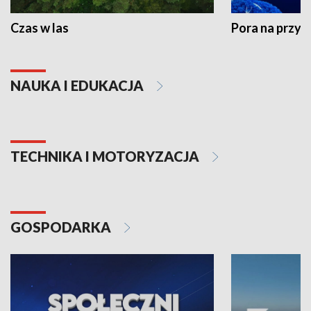
Czas w las
Pora na przyr
NAUKA I EDUKACJA
TECHNIKA I MOTORYZACJA
GOSPODARKA