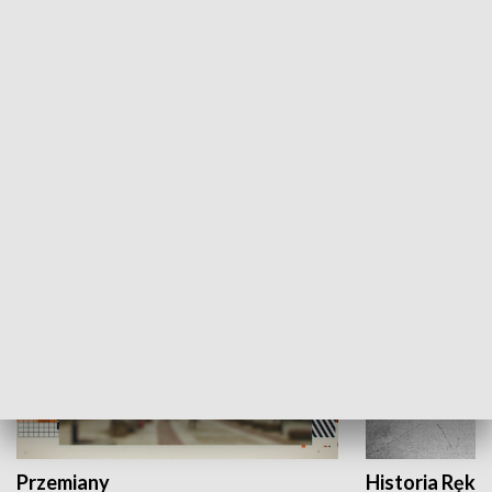
Moje miejsce
Winda region
HISTORIA
Przemiany
Historia Ręką