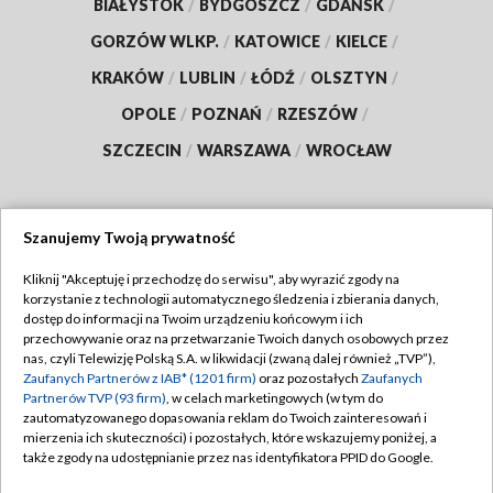
BIAŁYSTOK
/
BYDGOSZCZ
/
GDAŃSK
/
GORZÓW WLKP.
/
KATOWICE
/
KIELCE
/
KRAKÓW
/
LUBLIN
/
ŁÓDŹ
/
OLSZTYN
/
OPOLE
/
POZNAŃ
/
RZESZÓW
/
SZCZECIN
/
WARSZAWA
/
WROCŁAW
Szanujemy Twoją prywatność
Dołącz do nas:
Kliknij "Akceptuję i przechodzę do serwisu", aby wyrazić zgody na
korzystanie z technologii automatycznego śledzenia i zbierania danych,
TVP
dostęp do informacji na Twoim urządzeniu końcowym i ich
Abonament TVP
przechowywanie oraz na przetwarzanie Twoich danych osobowych przez
Regulamin TVP
nas, czyli Telewizję Polską S.A. w likwidacji (zwaną dalej również „TVP”),
Emisja w TVP
Zaufanych Partnerów z IAB* (1201 firm)
oraz pozostałych
Zaufanych
Polityka prywatności
Partnerów TVP (93 firm)
, w celach marketingowych (w tym do
Centrum informacji TVP
Moje zgody
zautomatyzowanego dopasowania reklam do Twoich zainteresowań i
mierzenia ich skuteczności) i pozostałych, które wskazujemy poniżej, a
Naziemna Telewizja Cyfrowa
Pomoc
także zgody na udostępnianie przez nas identyfikatora PPID do Google.
Sklep TVP
Biuro reklamy