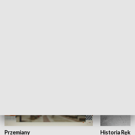
Moje miejsce
Winda region
HISTORIA
Przemiany
Historia Ręką