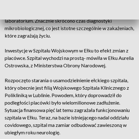
Szpital dysponuje też od niedawna nowoczesnym
laboratorium. Znacznie skrócono czas diagnostyki
mikrobiologicznej, co jest istotne szczególnie w zakażeniach,
które zagrażają życiu.
Inwestycje w Szpitalu Wojskowym w Ełku to efekt zmian z
placówce. Szpital wychodzi na prostą- mówiła w Ełku Aurelia
Ostrowska, z Ministerstwa Obrony Narodowej.
Rozpoczęto starania o usamodzielnienie ełckiego szpitala,
który obecnie jest filią Wojskowego Szpitala Klinicznego z
Polikliniką w Lublinie. Powodem, który doprowadził do
podległości placówki było wielomilionowe zadłużenie.
Sytuacja finansowa pięć lat temu zagrażała funkcjonowaniu
szpitala w Ełku. Teraz, na bazie istniejącego nadal oddziału
covidowego, szpital ma zamiar odbudować zawieszoną w
ubiegłym roku neurologię.