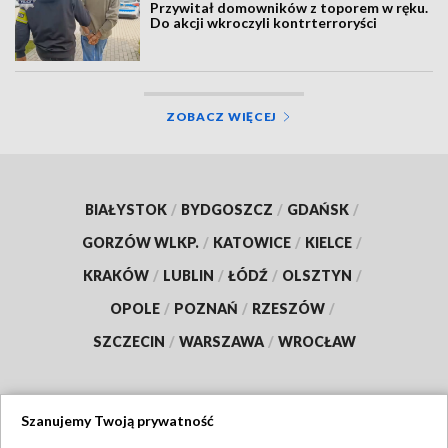
Przywitał domowników z toporem w ręku.
Do akcji wkroczyli kontrterroryści
ZOBACZ WIĘCEJ
BIAŁYSTOK
/
BYDGOSZCZ
/
GDAŃSK
/
GORZÓW WLKP.
/
KATOWICE
/
KIELCE
/
KRAKÓW
/
LUBLIN
/
ŁÓDŹ
/
OLSZTYN
/
OPOLE
/
POZNAŃ
/
RZESZÓW
/
SZCZECIN
/
WARSZAWA
/
WROCŁAW
Szanujemy Twoją prywatność
Dołącz do nas: