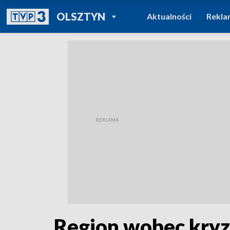
POWRÓT DO
OLSZTYN
Aktualności
Rekla
TVP REGIONY
Region wobec kryz