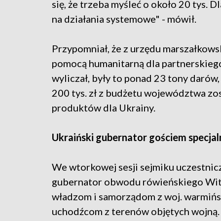
się, że trzeba myśleć o około 20 tys.
na działania systemowe" - mówił.
Przypomniał, że z urzędu marszałkows
pomocą humanitarną dla partnerskieg
wyliczał, były to ponad 23 tony darów,
200 tys. zł z budżetu województwa zo
produktów dla Ukrainy.
Ukraiński gubernator gościem specja
We wtorkowej sesji sejmiku uczestnic
gubernator obwodu rówieńskiego Wita
władzom i samorządom z woj. warmińs
uchodźcom z terenów objętych wojną. 