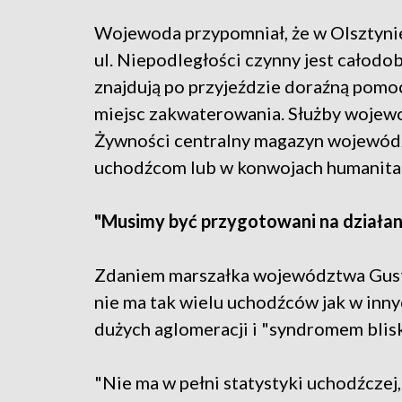
Wojewoda przypomniał, że w Olsztynie
ul. Niepodległości czynny jest całod
znajdują po przyjeździe doraźną pomoc
miejsc zakwaterowania. Służby wojew
Żywności centralny magazyn wojewódz
uchodźcom lub w konwojach humanitar
"Musimy być przygotowani na działa
Zdaniem marszałka województwa Gust
nie ma tak wielu uchodźców jak w inny
dużych aglomeracji i "syndromem blisk
"Nie ma w pełni statystyki uchodźczej, 