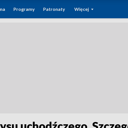
ma
Programy
Patronaty
Więcej
ysu uchodźczego. Szczegó