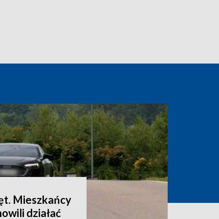
ęt. Mieszkańcy
owili działać