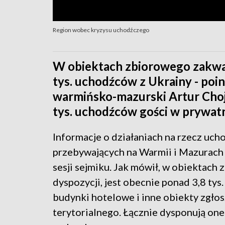
Region wobec kryzysu uchodźczego
W obiektach zbiorowego zakwat
tys. uchodźców z Ukrainy - p
warmińsko-mazurski Artur Choje
tys. uchodźców gości w prywa
Informacje o działaniach na rzecz uc
przebywających na Warmii i Mazurach
sesji sejmiku. Jak mówił, w obiektach
dyspozycji, jest obecnie ponad 3,8 tys.
budynki hotelowe i inne obiekty zgło
terytorialnego. Łącznie dysponują one 5