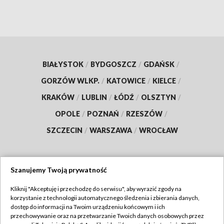
BIAŁYSTOK
/
BYDGOSZCZ
/
GDAŃSK
/
GORZÓW WLKP.
/
KATOWICE
/
KIELCE
/
KRAKÓW
/
LUBLIN
/
ŁÓDŹ
/
OLSZTYN
/
OPOLE
/
POZNAŃ
/
RZESZÓW
/
SZCZECIN
/
WARSZAWA
/
WROCŁAW
Szanujemy Twoją prywatność
Dołącz do nas:
Kliknij "Akceptuję i przechodzę do serwisu", aby wyrazić zgody na
korzystanie z technologii automatycznego śledzenia i zbierania danych,
TVP
dostęp do informacji na Twoim urządzeniu końcowym i ich
Abonament TVP
przechowywanie oraz na przetwarzanie Twoich danych osobowych przez
Regulamin TVP