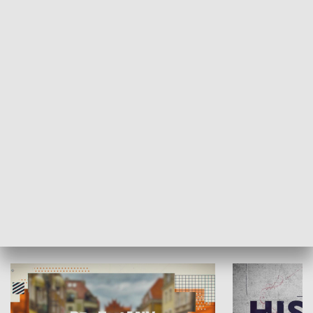
SPOŁECZEŃSTWO
Moje miejsce
Winda region
HISTORIA