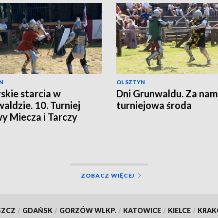
N
OLSZTYN
skie starcia w
Dni Grunwaldu. Za nam
aldzie. 10. Turniej
turniejowa środa
y Miecza i Tarczy
ZOBACZ WIĘCEJ
SZCZ
/
GDAŃSK
/
GORZÓW WLKP.
/
KATOWICE
/
KIELCE
/
KRA