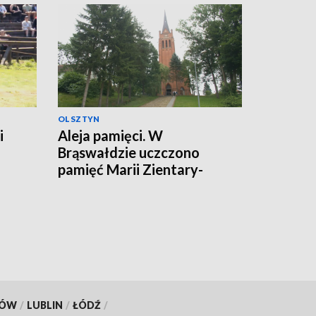
OLSZTYN
i
Aleja pamięci. W
Brąswałdzie uczczono
pamięć Marii Zientary-
Malewskiej i Walentego
Barczewskiego
KÓW
/
LUBLIN
/
ŁÓDŹ
/