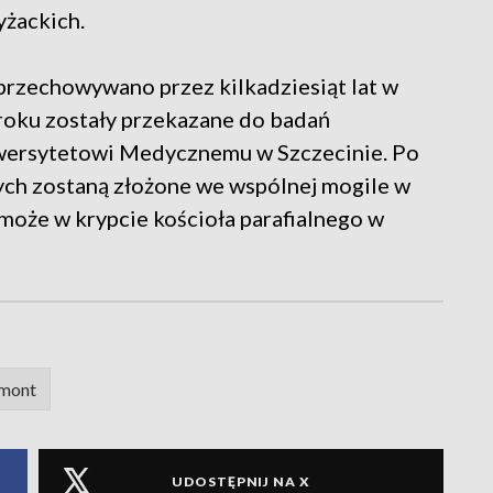
yżackich.
 przechowywano przez kilkadziesiąt lat w
oku zostały przekazane do badań
ersytetowi Medycznemu w Szczecinie. Po
ych zostaną złożone we wspólnej mogile w
 może w krypcie kościoła parafialnego w
mont
UDOSTĘPNIJ NA X