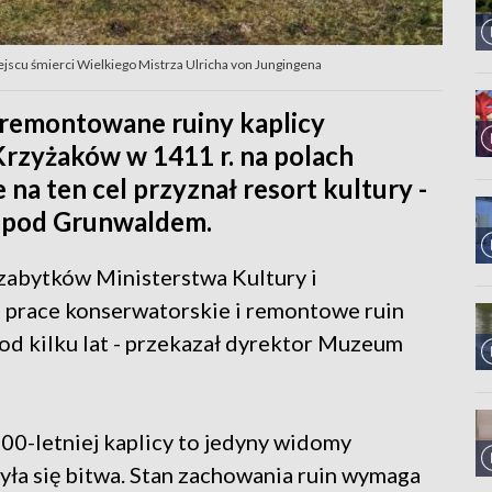
jscu śmierci Wielkiego Mistrza Ulricha von Jungingena
yremontowane ruiny kaplicy
Krzyżaków w 1411 r. na polach
na ten cel przyznał resort kultury -
 pod Grunwaldem.
zabytków Ministerstwa Kultury i
 prace konserwatorskie i remontowe ruin
 od kilku lat - przekazał dyrektor Muzeum
00-letniej kaplicy to jedyny widomy
była się bitwa. Stan zachowania ruin wymaga