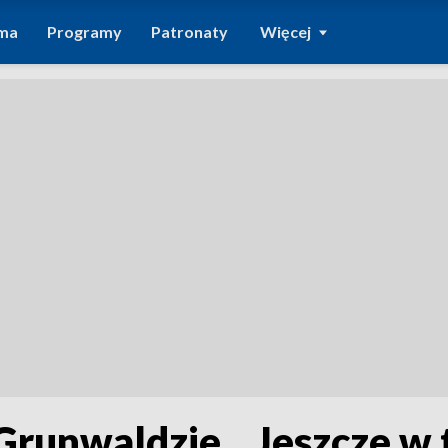
ma
Programy
Patronaty
Więcej
Grunwaldzie. „Jeszcze w