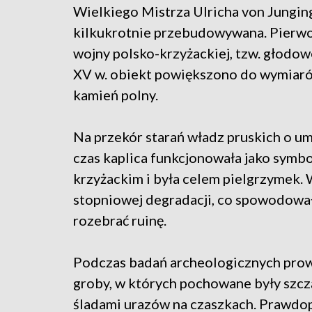
Wielkiego Mistrza Ulricha von Jungin
kilkukrotnie przebudowywana. Pierwo
wojny polsko-krzyżackiej, tzw. głodo
XV w. obiekt powiększono do wymiaró
kamień polny.
Na przekór starań władz pruskich o um
czas kaplica funkcjonowała jako symb
krzyżackim i była celem pielgrzymek. 
stopniowej degradacji, co spowodowało
rozebrać ruinę.
Podczas badań archeologicznych pro
groby, w których pochowane były szczą
śladami urazów na czaszkach. Prawdo