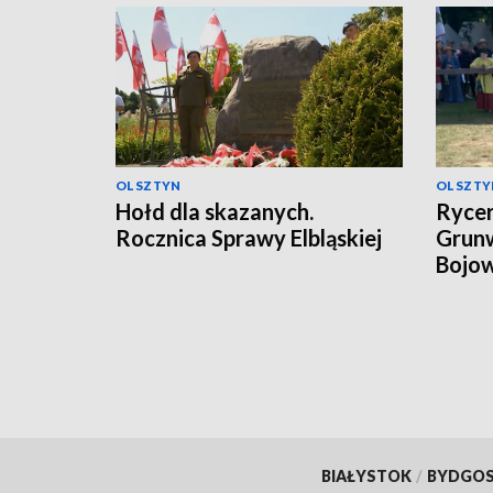
OLSZTYN
OLSZTY
Hołd dla skazanych.
Rycer
Rocznica Sprawy Elbląskiej
Grunw
Bojow
BIAŁYSTOK
/
BYDGO