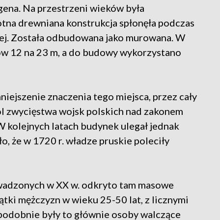
gena. Na przestrzeni wieków była
tna drewniana konstrukcja spłonęła podczas
wej. Została odbudowana jako murowana. W
w 12 na 23 m, a do budowy wykorzystano
niejszenie znaczenia tego miejsca, przez cały
ol zwycięstwa wojsk polskich nad zakonem
W kolejnych latach budynek ulegał jednak
, że w 1720 r. władze pruskie poleciły
wadzonych w XX w. odkryto tam masowe
tki mężczyzn w wieku 25-50 lat, z licznymi
podobnie były to głównie osoby walczące