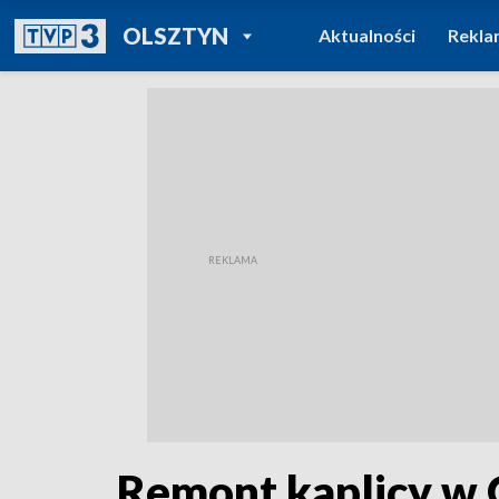
POWRÓT DO
OLSZTYN
Aktualności
Rekla
TVP REGIONY
Remont kaplicy w 