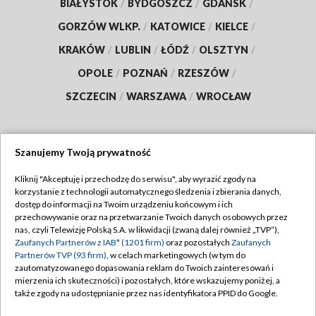
BIAŁYSTOK
/
BYDGOSZCZ
/
GDAŃSK
/
GORZÓW WLKP.
/
KATOWICE
/
KIELCE
/
KRAKÓW
/
LUBLIN
/
ŁÓDŹ
/
OLSZTYN
/
OPOLE
/
POZNAŃ
/
RZESZÓW
/
SZCZECIN
/
WARSZAWA
/
WROCŁAW
Szanujemy Twoją prywatność
Dołącz do nas:
Kliknij "Akceptuję i przechodzę do serwisu", aby wyrazić zgody na
korzystanie z technologii automatycznego śledzenia i zbierania danych,
TVP
dostęp do informacji na Twoim urządzeniu końcowym i ich
Abonament TVP
przechowywanie oraz na przetwarzanie Twoich danych osobowych przez
Regulamin TVP
nas, czyli Telewizję Polską S.A. w likwidacji (zwaną dalej również „TVP”),
Emisja w TVP
Zaufanych Partnerów z IAB* (1201 firm)
oraz pozostałych
Zaufanych
Polityka prywatności
Partnerów TVP (93 firm)
, w celach marketingowych (w tym do
Centrum informacji TVP
Moje zgody
zautomatyzowanego dopasowania reklam do Twoich zainteresowań i
mierzenia ich skuteczności) i pozostałych, które wskazujemy poniżej, a
Naziemna Telewizja Cyfrowa
Pomoc
także zgody na udostępnianie przez nas identyfikatora PPID do Google.
Sklep TVP
Biuro reklamy