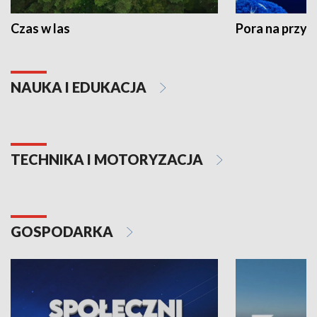
Czas w las
Pora na przyr
NAUKA I EDUKACJA
TECHNIKA I MOTORYZACJA
GOSPODARKA