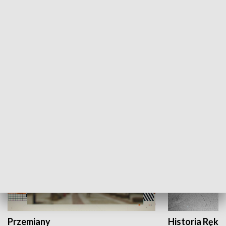
Moje miejsce
Winda region
HISTORIA
Przemiany
Historia Ręką