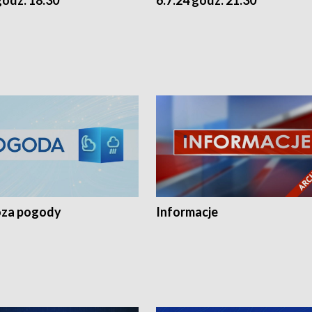
godz. 18.30
6.7.24 godz. 21.30
za pogody
Informacje