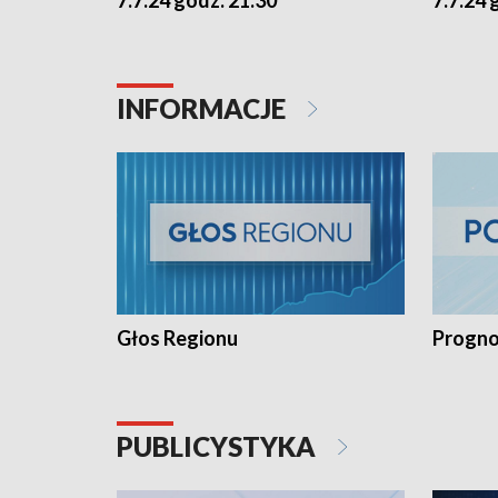
7.7.24 godz. 21.30
7.7.24 
INFORMACJE
Głos Regionu
Progno
PUBLICYSTYKA