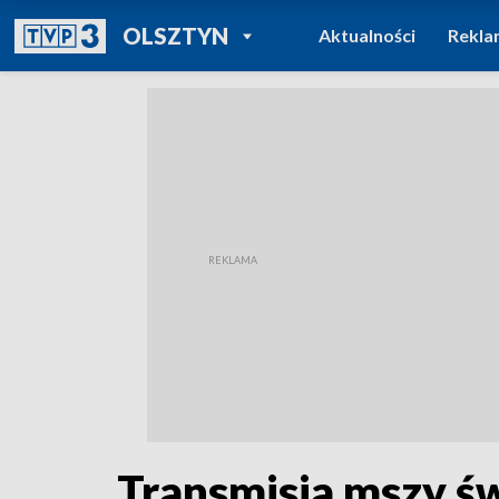
POWRÓT DO
OLSZTYN
Aktualności
Rekla
TVP REGIONY
Transmisja mszy św