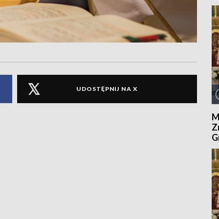
UDOSTĘPNIJ NA X
M
Z
G