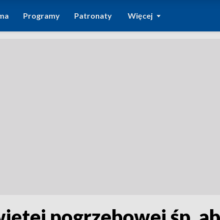
ma
Programy
Patronaty
Więcej
iętej pogrzebowej śp. ab