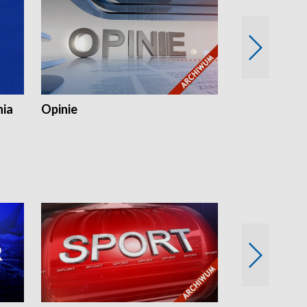
nia
Opinie
Opinie Elblą