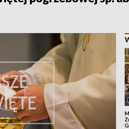
M
Z
G