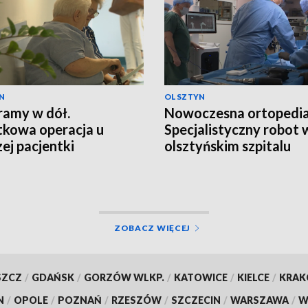
N
OLSZTYN
ramy w dół.
Nowoczesna ortopedia
kowa operacja u
Specjalistyczny robot 
zej pacjentki
olsztyńskim szpitalu
ZOBACZ WIĘCEJ
SZCZ
/
GDAŃSK
/
GORZÓW WLKP.
/
KATOWICE
/
KIELCE
/
KRA
N
/
OPOLE
/
POZNAŃ
/
RZESZÓW
/
SZCZECIN
/
WARSZAWA
/
W