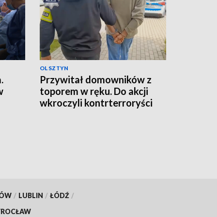
OLSZTYN
.
Przywitał domowników z
w
toporem w ręku. Do akcji
wkroczyli kontrterroryści
KÓW
/
LUBLIN
/
ŁÓDŹ
/
ROCŁAW