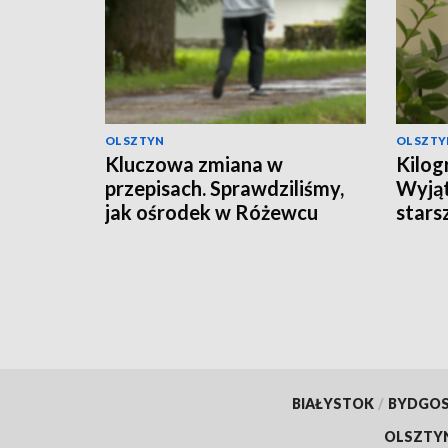
OLSZTYN
OLSZTY
Kluczowa zmiana w
Kilog
przepisach. Sprawdziliśmy,
Wyjąt
jak ośrodek w Różewcu
stars
pomaga uzależnionym
BIAŁYSTOK
/
BYDGO
OLSZTY