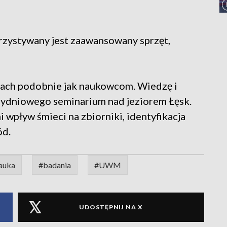
rzystywany jest zaawansowany sprzęt,
ach podobnie jak naukowcom. Wiedzę i
zydniowego seminarium nad jeziorem Łęsk.
wpływ śmieci na zbiorniki, identyfikacja
ód.
auka
#badania
#UWM
UDOSTĘPNIJ NA X