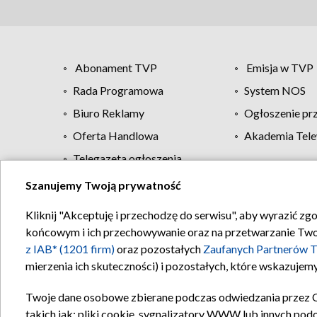
Abonament TVP
Emisja w TVP
Rada Programowa
System NOS
Biuro Reklamy
Ogłoszenie pr
Oferta Handlowa
Akademia Tele
Telegazeta ogłoszenia
Szanujemy Twoją prywatność
Regulamin TVP
Kliknij "Akceptuję i przechodzę do serwisu", aby wyrazić zg
końcowym i ich przechowywanie oraz na przetwarzanie Twoich
z IAB* (1201 firm)
oraz pozostałych
Zaufanych Partnerów T
mierzenia ich skuteczności) i pozostałych, które wskazujemy
Twoje dane osobowe zbierane podczas odwiedzania przez 
takich jak: pliki cookie, sygnalizatory WWW lub innych pod