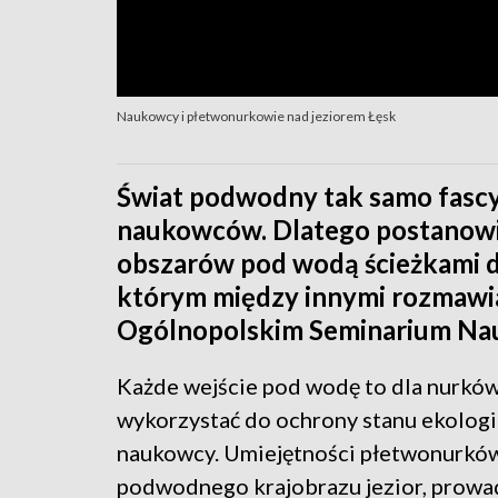
Naukowcy i płetwonurkowie nad jeziorem Łęsk
Świat podwodny tak samo fascy
naukowców. Dlatego postanowil
obszarów pod wodą ścieżkami d
którym między innymi rozmawial
Ogólnopolskim Seminarium N
Każde wejście pod wodę to dla nurków
wykorzystać do ochrony stanu ekologi
naukowcy. Umiejętności płetwonurków
podwodnego krajobrazu jezior, prow