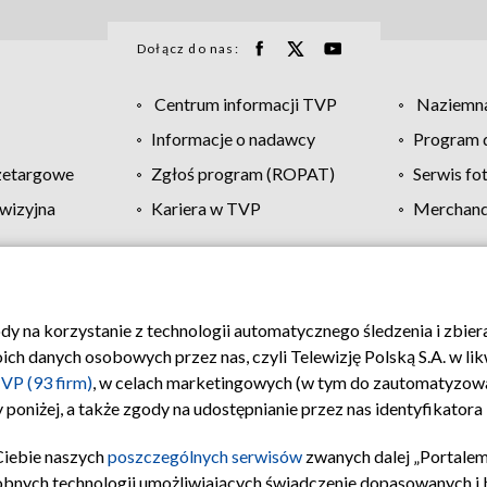
Dołącz do nas:
Centrum informacji TVP
Naziemna
Informacje o nadawcy
Program d
zetargowe
Zgłoś program (ROPAT)
Serwis fo
wizyjna
Kariera w TVP
Merchandi
Polityka prywatności
Moje zgody
Pomoc
Biuro re
ody na korzystanie z technologii automatycznego śledzenia i zbie
 danych osobowych przez nas, czyli Telewizję Polską S.A. w likw
VP (93 firm)
, w celach marketingowych (w tym do zautomatyzow
 poniżej, a także zgody na udostępnianie przez nas identyfikator
Ciebie naszych
poszczególnych serwisów
zwanych dalej „Portalem
obnych technologii umożliwiających świadczenie dopasowanych i be