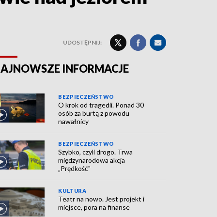
UDOSTĘPNIJ:
AJNOWSZE INFORMACJE
BEZPIECZEŃSTWO
O krok od tragedii. Ponad 30
osób za burtą z powodu
nawałnicy
BEZPIECZEŃSTWO
Szybko, czyli drogo. Trwa
międzynarodowa akcja
„Prędkość"
KULTURA
Teatr na nowo. Jest projekt i
miejsce, pora na finanse