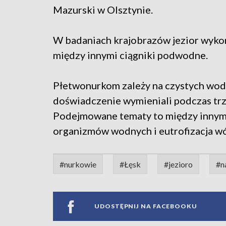
Mazurski w Olsztynie.
W badaniach krajobrazów jezior wyko
między innymi ciągniki podwodne.
Płetwonurkom zależy na czystych wod
doświadczenie wymieniali podczas tr
Podejmowane tematy to między innymi 
organizmów wodnych i eutrofizacja w
#nurkowie
#Łęsk
#jezioro
#n
UDOSTĘPNIJ NA FACEBOOKU