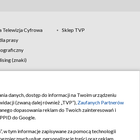
 Telewizja Cyfrowa
Sklep TVP
la prasy
tograficzny
sing (znaki)
klamy
Kontakt
rania danych, dostęp do informacji na Twoim urządzeniu
idacji (zwaną dalej również „TVP”),
Zaufanych Partnerów
anego dopasowania reklam do Twoich zainteresowań i
a PPID do Google.
”, w tym informacje zapisywane za pomocą technologii
zpiecznych usług, personalizację treści oraz reklam,