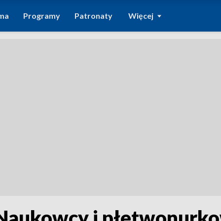
ma
Programy
Patronaty
Więcej
Naukowcy i płetwonurko