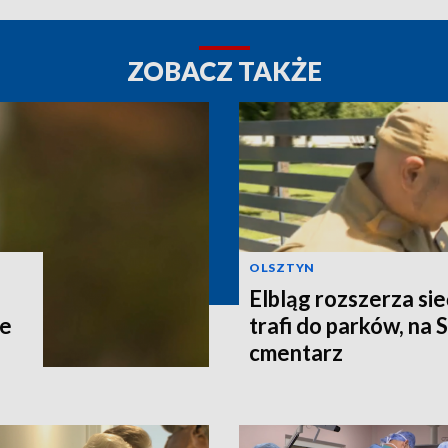
ZOBACZ TAKŻE
OLSZTYN
Elbląg rozszerza si
ce
trafi do parków, na 
cmentarz