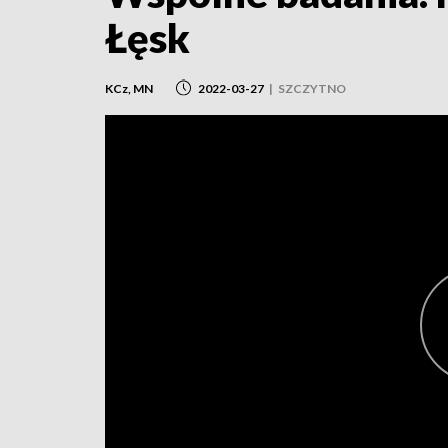
Łęsk
KCz, MN
2022-03-27
|
SZCZYTNO