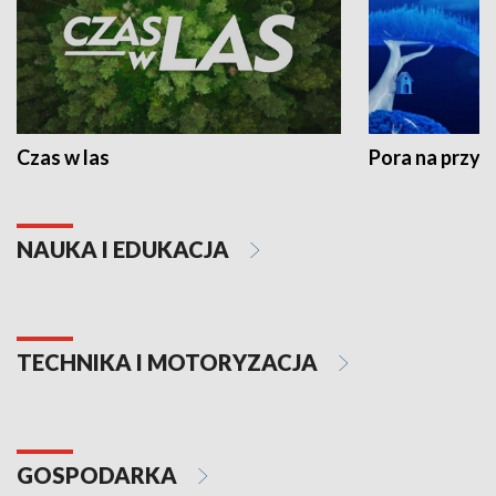
Czas w las
Pora na przyr
NAUKA I EDUKACJA
TECHNIKA I MOTORYZACJA
GOSPODARKA