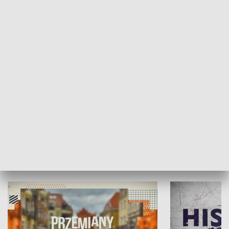
SPOŁECZEŃSTWO
Moje miejsce
Winda region
HISTORIA