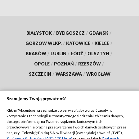
BIAŁYSTOK
/
BYDGOSZCZ
/
GDAŃSK
/
GORZÓW WLKP.
/
KATOWICE
/
KIELCE
/
KRAKÓW
/
LUBLIN
/
ŁÓDŹ
/
OLSZTYN
/
OPOLE
/
POZNAŃ
/
RZESZÓW
/
SZCZECIN
/
WARSZAWA
/
WROCŁAW
Szanujemy Twoją prywatność
Dołącz do nas:
Kliknij "Akceptuję i przechodzę do serwisu", aby wyrazić zgody na
korzystanie z technologii automatycznego śledzenia i zbierania danych,
TVP
dostęp do informacji na Twoim urządzeniu końcowym i ich
Abonament TVP
przechowywanie oraz na przetwarzanie Twoich danych osobowych przez
Regulamin TVP
nas, czyli Telewizję Polską S.A. w likwidacji (zwaną dalej również „TVP”),
Emisja w TVP
Zaufanych Partnerów z IAB* (1201 firm)
oraz pozostałych
Zaufanych
Polityka prywatności