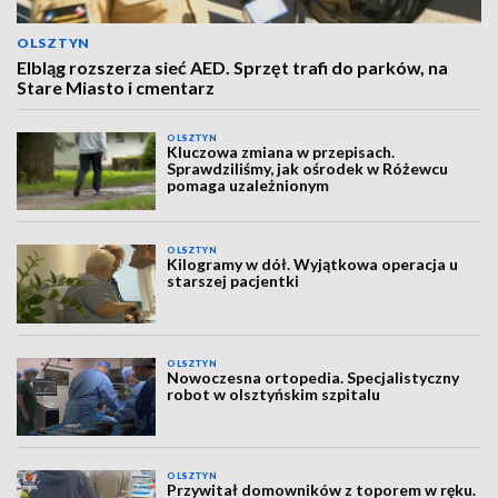
OLSZTYN
Elbląg rozszerza sieć AED. Sprzęt trafi do parków, na
Stare Miasto i cmentarz
OLSZTYN
Kluczowa zmiana w przepisach.
Sprawdziliśmy, jak ośrodek w Różewcu
pomaga uzależnionym
OLSZTYN
Kilogramy w dół. Wyjątkowa operacja u
starszej pacjentki
OLSZTYN
Nowoczesna ortopedia. Specjalistyczny
robot w olsztyńskim szpitalu
OLSZTYN
Przywitał domowników z toporem w ręku.