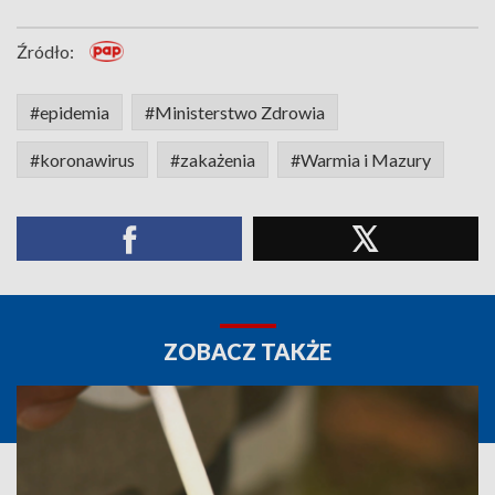
Źródło:
#epidemia
#Ministerstwo Zdrowia
#koronawirus
#zakażenia
#Warmia i Mazury
ZOBACZ TAKŻE