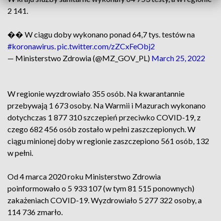
2 141.
�� W ciągu doby wykonano ponad 64,7 tys. testów na
#koronawirus
.
pic.twitter.com/zZCxFeObj2
— Ministerstwo Zdrowia (@MZ_GOV_PL)
March 25, 2022
W regionie wyzdrowiało 355 osób. Na kwarantannie
przebywają 1 673 osoby. Na Warmii i Mazurach wykonano
dotychczas 1 877 310 szczepień przeciwko COVID-19, z
czego 682 456 osób zostało w pełni zaszczepionych. W
ciągu minionej doby w regionie zaszczepiono 561 osób, 132
w pełni.
Od 4 marca 2020 roku Ministerstwo Zdrowia
poinformowało o 5 933 107 (w tym 81 515 ponownych)
zakażeniach COVID-19. Wyzdrowiało 5 277 322 osoby, a
114 736 zmarło.