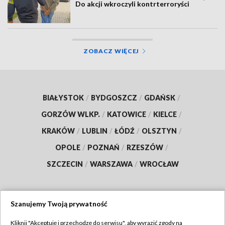
Do akcji wkroczyli kontrterroryści
ZOBACZ WIĘCEJ
BIAŁYSTOK
/
BYDGOSZCZ
/
GDAŃSK
/
GORZÓW WLKP.
/
KATOWICE
/
KIELCE
/
KRAKÓW
/
LUBLIN
/
ŁÓDŹ
/
OLSZTYN
/
OPOLE
/
POZNAŃ
/
RZESZÓW
/
SZCZECIN
/
WARSZAWA
/
WROCŁAW
Szanujemy Twoją prywatność
Dołącz do nas:
Kliknij "Akceptuję i przechodzę do serwisu", aby wyrazić zgody na