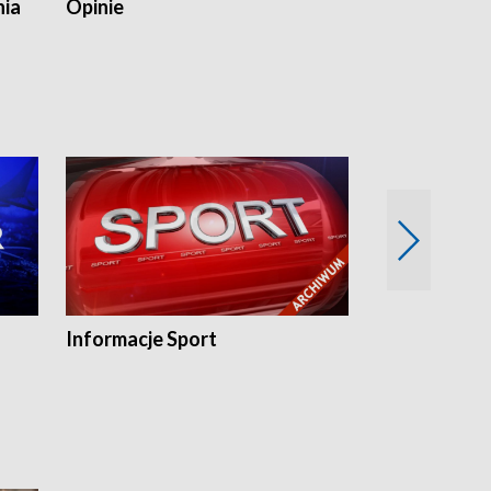
nia
Opinie
Opinie Elblą
Informacje Sport
Flesz sport