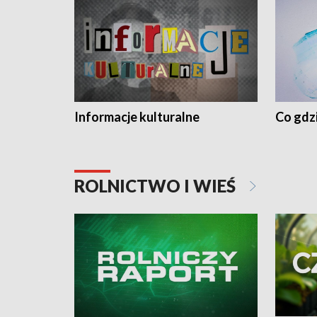
Informacje kulturalne
Co gdzi
ROLNICTWO I WIEŚ