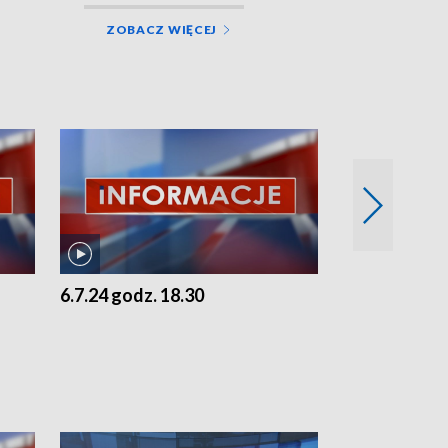
ZOBACZ WIĘCEJ
6.7.24 godz. 18.30
5.7.24 godz. 