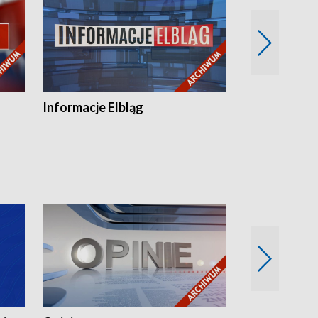
Informacje Elbląg
Wstaje nowy