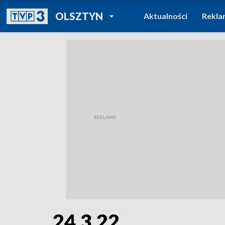
POWRÓT DO
OLSZTYN
Aktualności
Rekla
TVP REGIONY
24.3.22