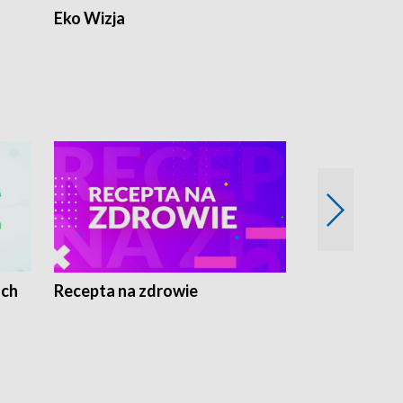
Eko Wizja
ach
Recepta na zdrowie
Wybieram z