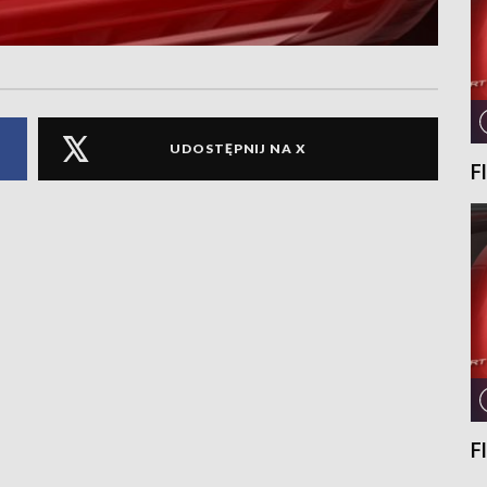
UDOSTĘPNIJ NA X
F
F