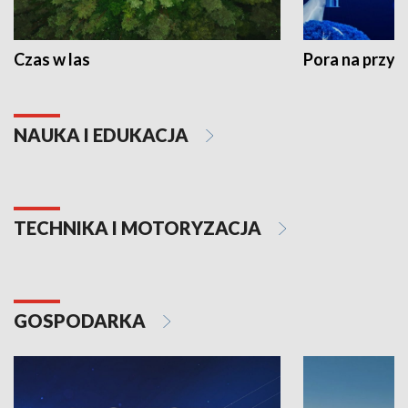
Czas w las
Pora na przyr
NAUKA I EDUKACJA
TECHNIKA I MOTORYZACJA
GOSPODARKA