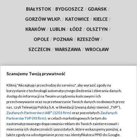
BIAŁYSTOK
/
BYDGOSZCZ
/
GDAŃSK
/
GORZÓW WLKP.
/
KATOWICE
/
KIELCE
/
KRAKÓW
/
LUBLIN
/
ŁÓDŹ
/
OLSZTYN
/
OPOLE
/
POZNAŃ
/
RZESZÓW
/
SZCZECIN
/
WARSZAWA
/
WROCŁAW
Szanujemy Twoją prywatność
Dołącz do nas:
Kliknij "Akceptuję i przechodzę do serwisu", aby wyrazić zgody na
korzystanie z technologii automatycznego śledzenia i zbierania danych,
TVP
dostęp do informacji na Twoim urządzeniu końcowym i ich
Abonament TVP
przechowywanie oraz na przetwarzanie Twoich danych osobowych przez
Regulamin TVP
nas, czyli Telewizję Polską S.A. w likwidacji (zwaną dalej również „TVP”),
Emisja w TVP
Zaufanych Partnerów z IAB* (1201 firm)
oraz pozostałych
Zaufanych
Polityka prywatności
Partnerów TVP (93 firm)
, w celach marketingowych (w tym do
Centrum informacji TVP
Moje zgody
zautomatyzowanego dopasowania reklam do Twoich zainteresowań i
mierzenia ich skuteczności) i pozostałych, które wskazujemy poniżej, a
Naziemna Telewizja Cyfrowa
Pomoc
także zgody na udostępnianie przez nas identyfikatora PPID do Google.