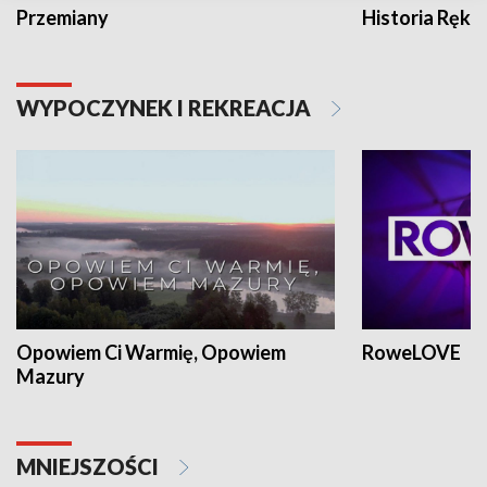
Przemiany
Historia Ręką
WYPOCZYNEK I REKREACJA
Opowiem Ci Warmię, Opowiem
RoweLOVE
Mazury
MNIEJSZOŚCI