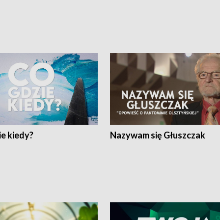
e kiedy?
Nazywam się Głuszczak