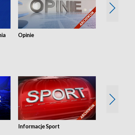
nia
Opinie
Opinie Elblą
Informacje Sport
Flesz sport