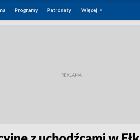
ma
Programy
Patronaty
Więcej
cyjne z uchodźcami w Eł