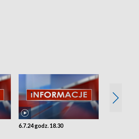
6.7.24 godz. 18.30
5.7.24 godz. 