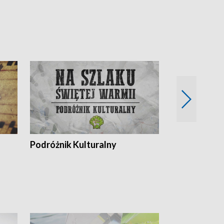
Podróżnik Kulturalny
Okolice Szla