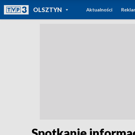
POWRÓT DO
OLSZTYN
Aktualności
Rekla
TVP REGIONY
Spotkanie informa