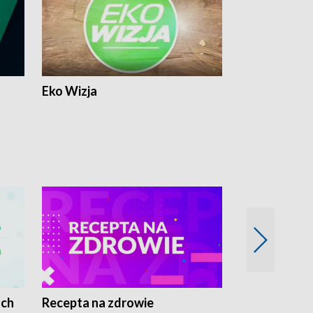
Eko Wizja
ach
Recepta na zdrowie
Wybieram z