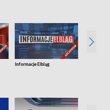
Informacje Elbląg
Wstaje nowy