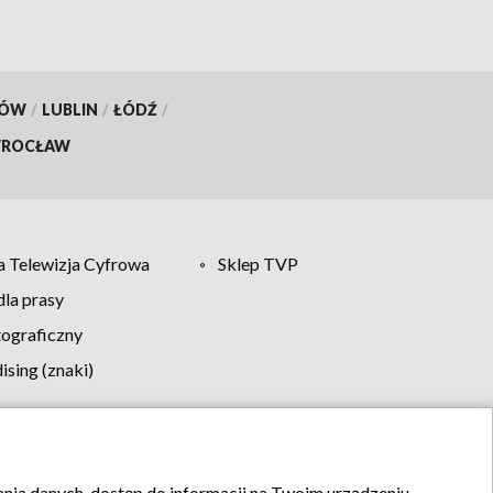
KÓW
/
LUBLIN
/
ŁÓDŹ
/
ROCŁAW
 Telewizja Cyfrowa
Sklep TVP
la prasy
tograficzny
sing (znaki)
klamy
Kontakt
rania danych, dostęp do informacji na Twoim urządzeniu