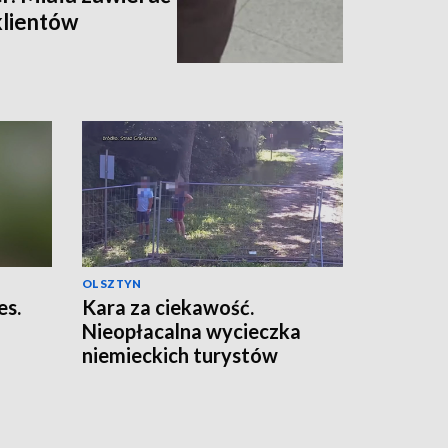
klientów
OLSZTYN
es.
Kara za ciekawość.
Nieopłacalna wycieczka
niemieckich turystów