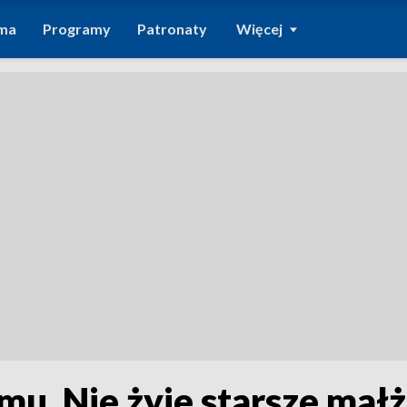
ma
Programy
Patronaty
Więcej
mu. Nie żyje starsze ma