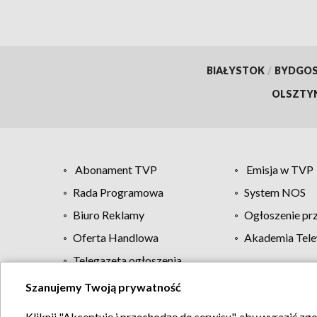
BIAŁYSTOK
/
BYDGO
OLSZTY
Abonament TVP
Emisja w TVP
Rada Programowa
System NOS
Biuro Reklamy
Ogłoszenie pr
Oferta Handlowa
Akademia Tele
Telegazeta ogłoszenia
Szanujemy Twoją prywatność
Regulamin TVP
Kliknij "Akceptuję i przechodzę do serwisu", aby wyrazić zg