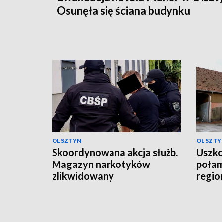
Osunęła się ściana budynku
OLSZTYN
OLSZTY
Skoordynowana akcja służb.
Uszko
Magazyn narkotyków
połam
zlikwidowany
regio
grad