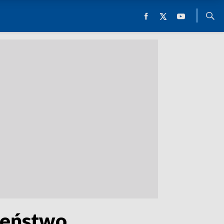
łżeństwo