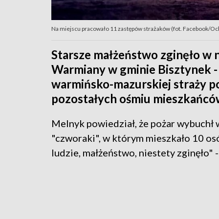
Na miejscu pracowało 11 zastępów strażaków (fot. Facebook/Oc
Starsze małżeństwo zginęło w 
Warmiany w gminie Bisztynek -
warmińsko-mazurskiej straży po
pozostałych ośmiu mieszkańcó
Melnyk powiedział, że pożar wybuchł
"czworaki", w którym mieszkało 10 osó
ludzie, małżeństwo, niestety zginęło" 