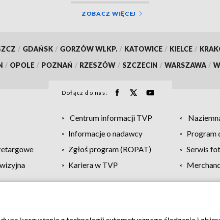
ZOBACZ WIĘCEJ
SZCZ
/
GDAŃSK
/
GORZÓW WLKP.
/
KATOWICE
/
KIELCE
/
KRA
N
/
OPOLE
/
POZNAŃ
/
RZESZÓW
/
SZCZECIN
/
WARSZAWA
/
W
Dołącz do nas:
Centrum informacji TVP
Naziemna
Informacje o nadawcy
Program d
zetargowe
Zgłoś program (ROPAT)
Serwis fo
wizyjna
Kariera w TVP
Merchandi
Polityka prywatności
Moje zgody
Pomoc
Biuro re
ody na korzystanie z technologii automatycznego śledzenia i zbie