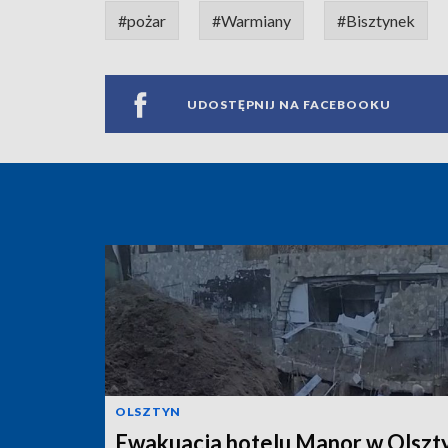
#pożar
#Warmiany
#Bisztynek
UDOSTĘPNIJ NA FACEBOOKU
OLSZTYN
Ewakuacja hotelu Manor w Olszty