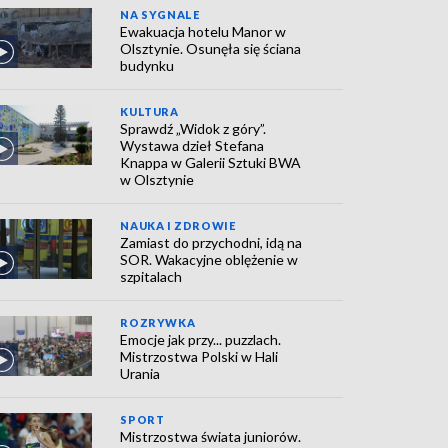
NA SYGNALE
Ewakuacja hotelu Manor w
Olsztynie. Osunęła się ściana
budynku
KULTURA
Sprawdź „Widok z góry”.
Wystawa dzieł Stefana
Knappa w Galerii Sztuki BWA
w Olsztynie
NAUKA I ZDROWIE
Zamiast do przychodni, idą na
SOR. Wakacyjne oblężenie w
szpitalach
ROZRYWKA
Emocje jak przy... puzzlach.
Mistrzostwa Polski w Hali
Urania
SPORT
Mistrzostwa świata juniorów.