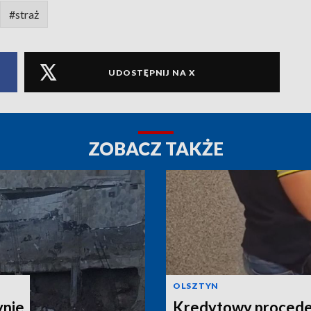
#straż
UDOSTĘPNIJ NA X
ZOBACZ TAKŻE
OLSZTYN
nie.
Kredytowy proceder