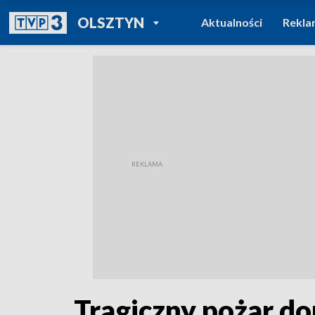
POWRÓT DO
OLSZTYN
Aktualności
Rekla
TVP REGIONY
Tragiczny pożar do