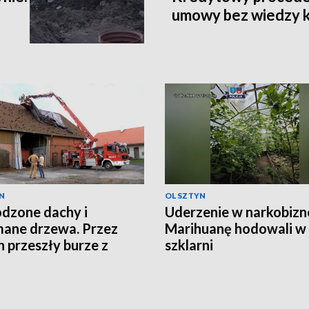
umowy bez wiedzy 
N
OLSZTYN
dzone dachy i
Uderzenie w narkobizn
ane drzewa. Przez
Marihuanę hodowali w
n przeszły burze z
szklarni
em