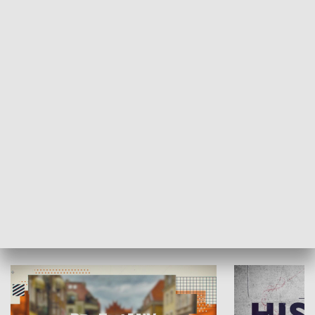
SPOŁECZEŃSTWO
Moje miejsce
Winda region
HISTORIA