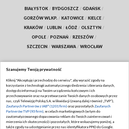
BIAŁYSTOK
/
BYDGOSZCZ
/
GDAŃSK
/
GORZÓW WLKP.
/
KATOWICE
/
KIELCE
/
KRAKÓW
/
LUBLIN
/
ŁÓDŹ
/
OLSZTYN
/
OPOLE
/
POZNAŃ
/
RZESZÓW
/
SZCZECIN
/
WARSZAWA
/
WROCŁAW
Szanujemy Twoją prywatność
Dołącz do nas:
Kliknij "Akceptuję i przechodzę do serwisu", aby wyrazić zgody na
korzystanie z technologii automatycznego śledzenia i zbierania danych,
TVP
dostęp do informacji na Twoim urządzeniu końcowym i ich
Abonament TVP
przechowywanie oraz na przetwarzanie Twoich danych osobowych przez
Regulamin TVP
nas, czyli Telewizję Polską S.A. w likwidacji (zwaną dalej również „TVP”),
Emisja w TVP
Zaufanych Partnerów z IAB* (1201 firm)
oraz pozostałych
Zaufanych
Polityka prywatności
Partnerów TVP (93 firm)
, w celach marketingowych (w tym do
Centrum informacji TVP
Moje zgody
zautomatyzowanego dopasowania reklam do Twoich zainteresowań i
mierzenia ich skuteczności) i pozostałych, które wskazujemy poniżej, a
Naziemna Telewizja Cyfrowa
Pomoc
także zgody na udostępnianie przez nas identyfikatora PPID do Google.