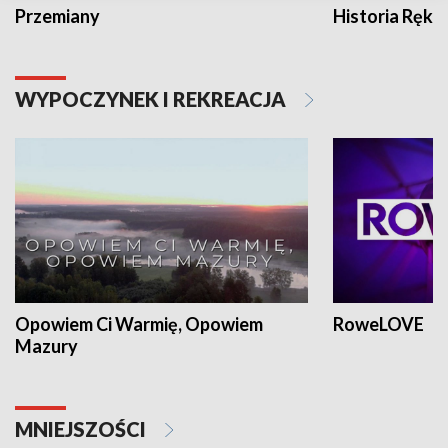
Przemiany
Historia Ręką
WYPOCZYNEK I REKREACJA
Opowiem Ci Warmię, Opowiem
RoweLOVE
Mazury
MNIEJSZOŚCI