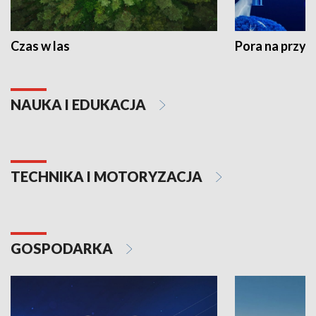
Czas w las
Pora na przyr
NAUKA I EDUKACJA
TECHNIKA I MOTORYZACJA
GOSPODARKA