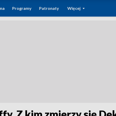
ma
Programy
Patronaty
Więcej
ffy. Z kim zmierzy się De