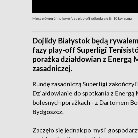
Mecze ćwierćfinałowe fazy play-off odbędą się 8 i 10 kwietnia
Dojlidy Białystok będą rywalem
fazy play-off Superligi Tenisi
porażka działdowian z Energą 
zasadniczej.
Rundę zasadniczą Superligi zakończyli
Działdowianie do spotkania z Energą
bolesnych porażkach - z Dartomem Bo
Bydgoszcz.
Zaczęło się jednak po myśli gospodarzy