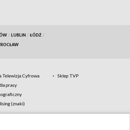
KÓW
/
LUBLIN
/
ŁÓDŹ
/
ROCŁAW
 Telewizja Cyfrowa
Sklep TVP
la prasy
tograficzny
sing (znaki)