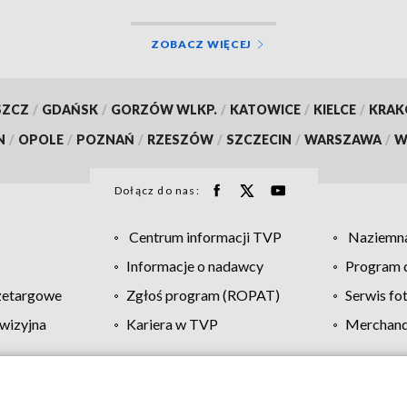
ZOBACZ WIĘCEJ
SZCZ
/
GDAŃSK
/
GORZÓW WLKP.
/
KATOWICE
/
KIELCE
/
KRA
N
/
OPOLE
/
POZNAŃ
/
RZESZÓW
/
SZCZECIN
/
WARSZAWA
/
W
Dołącz do nas:
Centrum informacji TVP
Naziemna
Informacje o nadawcy
Program d
zetargowe
Zgłoś program (ROPAT)
Serwis fo
wizyjna
Kariera w TVP
Merchandi