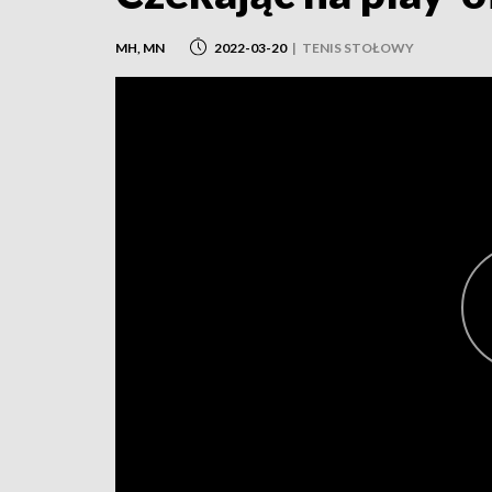
MH, MN
2022-03-20
|
TENIS STOŁOWY