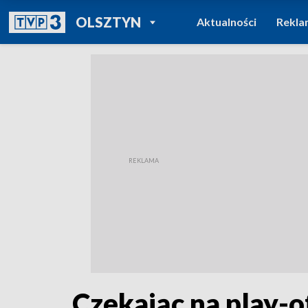
POWRÓT DO
OLSZTYN
Aktualności
Rekla
TVP REGIONY
Czekając na play-o