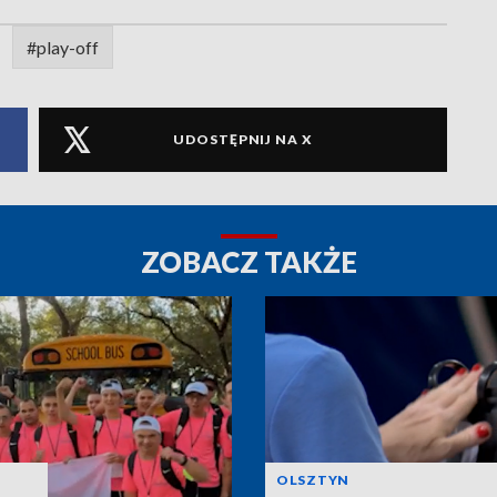
#play-off
UDOSTĘPNIJ NA X
ZOBACZ TAKŻE
OLSZTYN