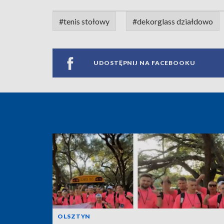
#tenis stołowy
#dekorglass działdowo
UDOSTĘPNIJ NA FACEBOOKU
OLSZTYN