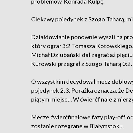
problemów, Konrada Kulpę.
Ciekawy pojedynek z Szogo Taharą, mi
Działdowianie ponownie wyszli na pr
który ograł 3:2 Tomasza Kotowskiego.
Michał Dziubański dał zagrać aż pię
Kurowski przegrał z Szogo Taharą 0:2.
O wszystkim decydował mecz deblowy, k
pojedynek 2:3. Porażka oznacza, że De
piątym miejscu. W ćwierćfinale zmierzy
Mecze ćwierćfinałowe fazy play-off od
zostanie rozegrane w Białymstoku.