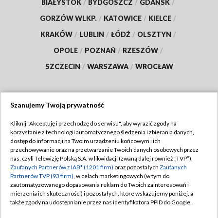
BIAŁYSTOK
/
BYDGOSZCZ
/
GDAŃSK
/
GORZÓW WLKP.
/
KATOWICE
/
KIELCE
/
KRAKÓW
/
LUBLIN
/
ŁÓDŹ
/
OLSZTYN
/
OPOLE
/
POZNAŃ
/
RZESZÓW
/
SZCZECIN
/
WARSZAWA
/
WROCŁAW
Szanujemy Twoją prywatność
Dołącz do nas:
Kliknij "Akceptuję i przechodzę do serwisu", aby wyrazić zgody na
korzystanie z technologii automatycznego śledzenia i zbierania danych,
TVP
dostęp do informacji na Twoim urządzeniu końcowym i ich
Abonament TVP
przechowywanie oraz na przetwarzanie Twoich danych osobowych przez
Regulamin TVP
nas, czyli Telewizję Polską S.A. w likwidacji (zwaną dalej również „TVP”),
Emisja w TVP
Zaufanych Partnerów z IAB* (1201 firm)
oraz pozostałych
Zaufanych
Polityka prywatności
Partnerów TVP (93 firm)
, w celach marketingowych (w tym do
Centrum informacji TVP
Moje zgody
zautomatyzowanego dopasowania reklam do Twoich zainteresowań i
mierzenia ich skuteczności) i pozostałych, które wskazujemy poniżej, a
Naziemna Telewizja Cyfrowa
Pomoc
także zgody na udostępnianie przez nas identyfikatora PPID do Google.
Sklep TVP
Biuro reklamy