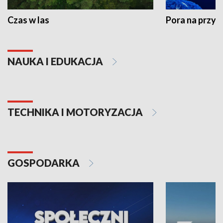
Czas w las
Pora na przyr
NAUKA I EDUKACJA
TECHNIKA I MOTORYZACJA
GOSPODARKA