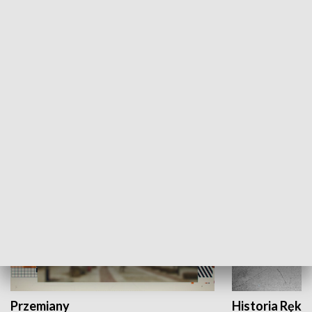
Moje miejsce
Winda region
HISTORIA
Przemiany
Historia Ręką