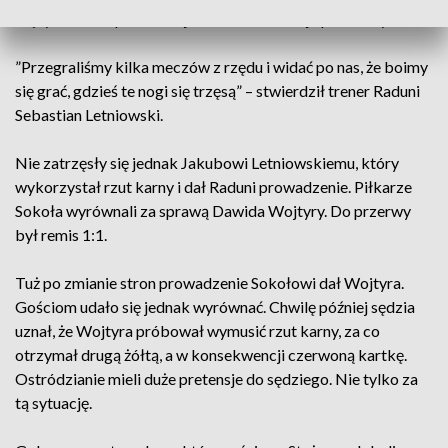
Stężyca, która podobnie jak Sokół, ma swoje problemy.
”Przegraliśmy kilka meczów z rzędu i widać po nas, że boimy
się grać, gdzieś te nogi się trzęsą” – stwierdził trener Raduni
Sebastian Letniowski.
Nie zatrzęsły się jednak Jakubowi Letniowskiemu, który
wykorzystał rzut karny i dał Raduni prowadzenie. Piłkarze
Sokoła wyrównali za sprawą Dawida Wojtyry. Do przerwy
był remis 1:1.
Tuż po zmianie stron prowadzenie Sokołowi dał Wojtyra.
Gościom udało się jednak wyrównać. Chwilę później sędzia
uznał, że Wojtyra próbował wymusić rzut karny, za co
otrzymał drugą żółtą, a w konsekwencji czerwoną kartkę.
Ostródzianie mieli duże pretensje do sędziego. Nie tylko za
tą sytuację.