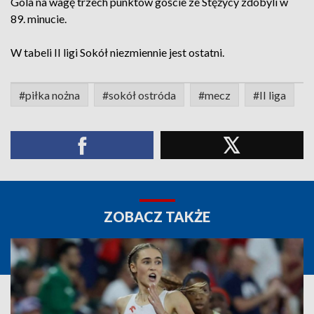
Gola na wagę trzech punktów goście ze Stężycy zdobyli w
89. minucie.
W tabeli II ligi Sokół niezmiennie jest ostatni.
#piłka nożna
#sokół ostróda
#mecz
#II liga
ZOBACZ TAKŻE