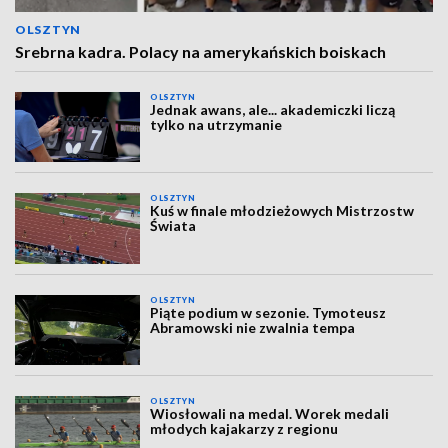
OLSZTYN
Srebrna kadra. Polacy na amerykańskich boiskach
OLSZTYN
Jednak awans, ale... akademiczki liczą
tylko na utrzymanie
OLSZTYN
Kuś w finale młodzieżowych Mistrzostw
Świata
OLSZTYN
Piąte podium w sezonie. Tymoteusz
Abramowski nie zwalnia tempa
OLSZTYN
Wiosłowali na medal. Worek medali
młodych kajakarzy z regionu