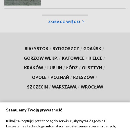
ZOBACZ WIĘCEJ
BIAŁYSTOK
/
BYDGOSZCZ
/
GDAŃSK
/
GORZÓW WLKP.
/
KATOWICE
/
KIELCE
/
KRAKÓW
/
LUBLIN
/
ŁÓDŹ
/
OLSZTYN
/
OPOLE
/
POZNAŃ
/
RZESZÓW
/
SZCZECIN
/
WARSZAWA
/
WROCŁAW
Szanujemy Twoją prywatność
Dołącz do nas:
Kliknij "Akceptuję i przechodzę do serwisu", aby wyrazić zgody na
korzystanie z technologii automatycznego śledzenia i zbierania danych,
TVP