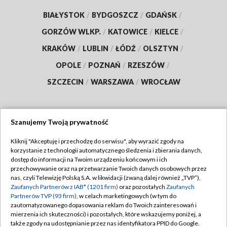
BIAŁYSTOK
/
BYDGOSZCZ
/
GDAŃSK
/
GORZÓW WLKP.
/
KATOWICE
/
KIELCE
/
KRAKÓW
/
LUBLIN
/
ŁÓDŹ
/
OLSZTYN
/
OPOLE
/
POZNAŃ
/
RZESZÓW
/
SZCZECIN
/
WARSZAWA
/
WROCŁAW
Szanujemy Twoją prywatność
Dołącz do nas:
Kliknij "Akceptuję i przechodzę do serwisu", aby wyrazić zgody na
korzystanie z technologii automatycznego śledzenia i zbierania danych,
TVP
dostęp do informacji na Twoim urządzeniu końcowym i ich
Abonament TVP
przechowywanie oraz na przetwarzanie Twoich danych osobowych przez
Regulamin TVP
nas, czyli Telewizję Polską S.A. w likwidacji (zwaną dalej również „TVP”),
Emisja w TVP
Zaufanych Partnerów z IAB* (1201 firm)
oraz pozostałych
Zaufanych
Polityka prywatności
Partnerów TVP (93 firm)
, w celach marketingowych (w tym do
Centrum informacji TVP
Moje zgody
zautomatyzowanego dopasowania reklam do Twoich zainteresowań i
mierzenia ich skuteczności) i pozostałych, które wskazujemy poniżej, a
Naziemna Telewizja Cyfrowa
Pomoc
także zgody na udostępnianie przez nas identyfikatora PPID do Google.