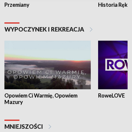
Przemiany
Historia Ręką
WYPOCZYNEK I REKREACJA
Opowiem Ci Warmię, Opowiem
RoweLOVE
Mazury
MNIEJSZOŚCI