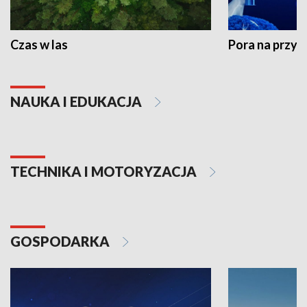
Czas w las
Pora na przyr
NAUKA I EDUKACJA
TECHNIKA I MOTORYZACJA
GOSPODARKA