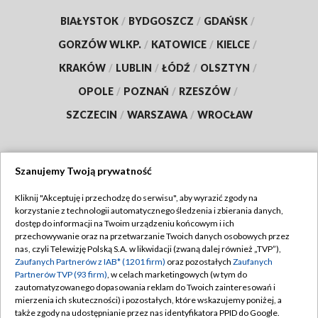
BIAŁYSTOK
/
BYDGOSZCZ
/
GDAŃSK
/
GORZÓW WLKP.
/
KATOWICE
/
KIELCE
/
KRAKÓW
/
LUBLIN
/
ŁÓDŹ
/
OLSZTYN
/
OPOLE
/
POZNAŃ
/
RZESZÓW
/
SZCZECIN
/
WARSZAWA
/
WROCŁAW
Szanujemy Twoją prywatność
Dołącz do nas:
Kliknij "Akceptuję i przechodzę do serwisu", aby wyrazić zgody na
korzystanie z technologii automatycznego śledzenia i zbierania danych,
TVP
dostęp do informacji na Twoim urządzeniu końcowym i ich
Abonament TVP
przechowywanie oraz na przetwarzanie Twoich danych osobowych przez
Regulamin TVP
nas, czyli Telewizję Polską S.A. w likwidacji (zwaną dalej również „TVP”),
Emisja w TVP
Zaufanych Partnerów z IAB* (1201 firm)
oraz pozostałych
Zaufanych
Polityka prywatności
Partnerów TVP (93 firm)
, w celach marketingowych (w tym do
Centrum informacji TVP
Moje zgody
zautomatyzowanego dopasowania reklam do Twoich zainteresowań i
mierzenia ich skuteczności) i pozostałych, które wskazujemy poniżej, a
Naziemna Telewizja Cyfrowa
Pomoc
także zgody na udostępnianie przez nas identyfikatora PPID do Google.