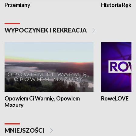
Przemiany
Historia Ręką
WYPOCZYNEK I REKREACJA
Opowiem Ci Warmię, Opowiem
RoweLOVE
Mazury
MNIEJSZOŚCI