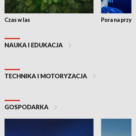
Czas w las
Pora na przyr
NAUKA I EDUKACJA
TECHNIKA I MOTORYZACJA
GOSPODARKA