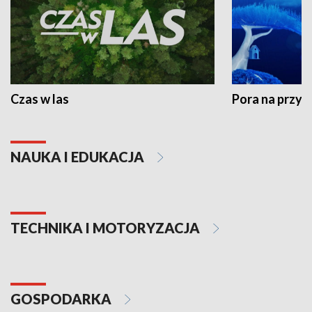
Czas w las
Pora na przyr
NAUKA I EDUKACJA
TECHNIKA I MOTORYZACJA
GOSPODARKA