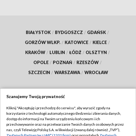
BIAŁYSTOK
/
BYDGOSZCZ
/
GDAŃSK
/
GORZÓW WLKP.
/
KATOWICE
/
KIELCE
/
KRAKÓW
/
LUBLIN
/
ŁÓDŹ
/
OLSZTYN
/
OPOLE
/
POZNAŃ
/
RZESZÓW
/
SZCZECIN
/
WARSZAWA
/
WROCŁAW
Szanujemy Twoją prywatność
Dołącz do nas:
Kliknij "Akceptuję i przechodzę do serwisu", aby wyrazić zgody na
korzystanie z technologii automatycznego śledzenia i zbierania danych,
TVP
dostęp do informacji na Twoim urządzeniu końcowym i ich
Abonament TVP
przechowywanie oraz na przetwarzanie Twoich danych osobowych przez
Regulamin TVP
nas, czyli Telewizję Polską S.A. w likwidacji (zwaną dalej również „TVP”),
Emisja w TVP
Zaufanych Partnerów z IAB* (1201 firm)
oraz pozostałych
Zaufanych
Polityka prywatności