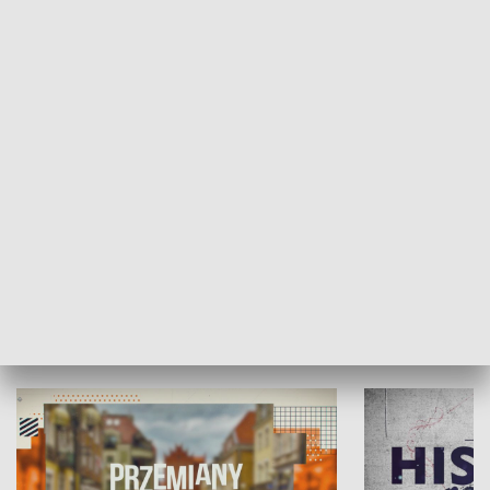
SPOŁECZEŃSTWO
Moje miejsce
Winda region
HISTORIA