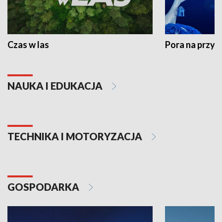
Czas w las
Pora na przyr
NAUKA I EDUKACJA
TECHNIKA I MOTORYZACJA
GOSPODARKA