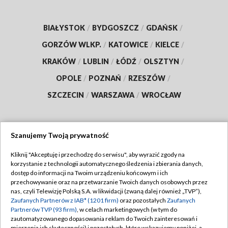
BIAŁYSTOK
/
BYDGOSZCZ
/
GDAŃSK
/
GORZÓW WLKP.
/
KATOWICE
/
KIELCE
/
KRAKÓW
/
LUBLIN
/
ŁÓDŹ
/
OLSZTYN
/
OPOLE
/
POZNAŃ
/
RZESZÓW
/
SZCZECIN
/
WARSZAWA
/
WROCŁAW
Szanujemy Twoją prywatność
Dołącz do nas:
Kliknij "Akceptuję i przechodzę do serwisu", aby wyrazić zgody na
korzystanie z technologii automatycznego śledzenia i zbierania danych,
TVP
dostęp do informacji na Twoim urządzeniu końcowym i ich
Abonament TVP
przechowywanie oraz na przetwarzanie Twoich danych osobowych przez
Regulamin TVP
nas, czyli Telewizję Polską S.A. w likwidacji (zwaną dalej również „TVP”),
Emisja w TVP
Zaufanych Partnerów z IAB* (1201 firm)
oraz pozostałych
Zaufanych
Polityka prywatności
Partnerów TVP (93 firm)
, w celach marketingowych (w tym do
Centrum informacji TVP
Moje zgody
zautomatyzowanego dopasowania reklam do Twoich zainteresowań i
mierzenia ich skuteczności) i pozostałych, które wskazujemy poniżej, a