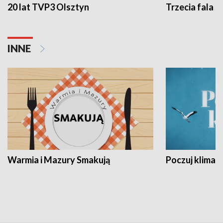
20 lat TVP3 Olsztyn
Trzecia fala -
INNE
Warmia i Mazury Smakują
Poczuj klimat