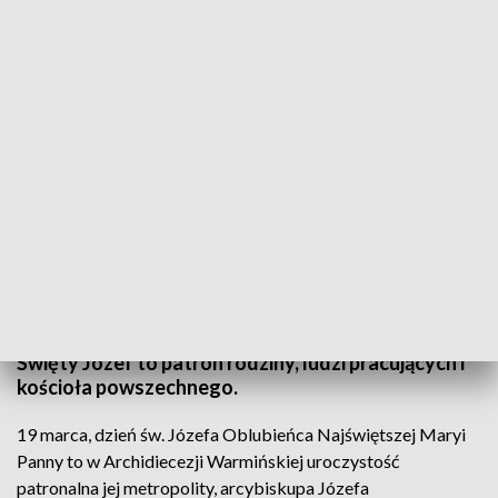
Mszę świętą w intencji solenizanta odprawiono w olsztyńskiej katedrze
W konkatedrze św. Jakuba w Olsztynie odbyła się
uroczysta msza święta w intencji abp Józefa
Górzyńskiego, który obchodzi dziś święto
patronalne. Patron metropolity warmińskiego
Święty Józef to patron rodziny, ludzi pracujących i
kościoła powszechnego.
19 marca, dzień św. Józefa Oblubieńca Najświętszej Maryi
Panny to w Archidiecezji Warmińskiej uroczystość
patronalna jej metropolity, arcybiskupa Józefa