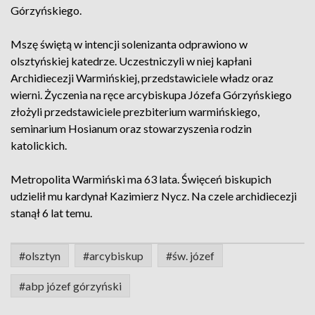
Górzyńskiego.
Mszę świętą w intencji solenizanta odprawiono w
olsztyńskiej katedrze. Uczestniczyli w niej kapłani
Archidiecezji Warmińskiej, przedstawiciele władz oraz
wierni. Życzenia na ręce arcybiskupa Józefa Górzyńskiego
złożyli przedstawiciele prezbiterium warmińskiego,
seminarium Hosianum oraz stowarzyszenia rodzin
katolickich.
Metropolita Warmiński ma 63 lata. Święceń biskupich
udzielił mu kardynał Kazimierz Nycz. Na czele archidiecezji
stanął 6 lat temu.
#olsztyn
#arcybiskup
#św. józef
#abp józef górzyński