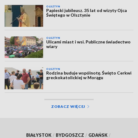
OLSZTYN
Papieski jubileusz. 35 lat od wizyty Ojca
Świętego w Olsztynie
OLSZTYN
Ulicami miast i wsi. Publiczne świadectwo
wiary
OLSZTYN
Rodzina buduje wspólnotę. Święto Cerkwi
greckokatolickiej w Morągu
ZOBACZ WIĘCEJ
BIAŁYSTOK
/
BYDGOSZCZ
/
GDAŃSK
/