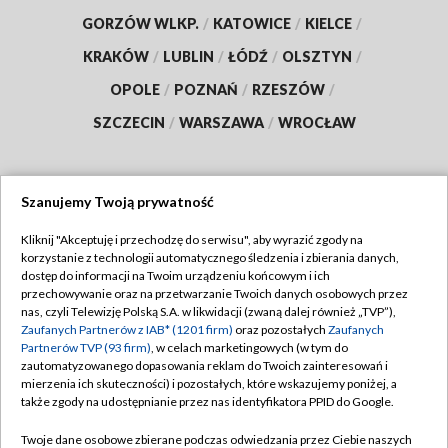
GORZÓW WLKP.
/
KATOWICE
/
KIELCE
/
KRAKÓW
/
LUBLIN
/
ŁÓDŹ
/
OLSZTYN
/
OPOLE
/
POZNAŃ
/
RZESZÓW
/
SZCZECIN
/
WARSZAWA
/
WROCŁAW
Szanujemy Twoją prywatność
Dołącz do nas:
Kliknij "Akceptuję i przechodzę do serwisu", aby wyrazić zgody na
korzystanie z technologii automatycznego śledzenia i zbierania danych,
TVP
dostęp do informacji na Twoim urządzeniu końcowym i ich
Abonament TVP
przechowywanie oraz na przetwarzanie Twoich danych osobowych przez
Regulamin TVP
nas, czyli Telewizję Polską S.A. w likwidacji (zwaną dalej również „TVP”),
Emisja w TVP
Polityka prywatności
Zaufanych Partnerów z IAB* (1201 firm)
oraz pozostałych
Zaufanych
Partnerów TVP (93 firm)
, w celach marketingowych (w tym do
Centrum informacji TVP
Moje zgody
zautomatyzowanego dopasowania reklam do Twoich zainteresowań i
mierzenia ich skuteczności) i pozostałych, które wskazujemy poniżej, a
Naziemna Telewizja Cyfrowa
Pomoc
także zgody na udostępnianie przez nas identyfikatora PPID do Google.
Sklep TVP
Biuro reklamy
Twoje dane osobowe zbierane podczas odwiedzania przez Ciebie naszych