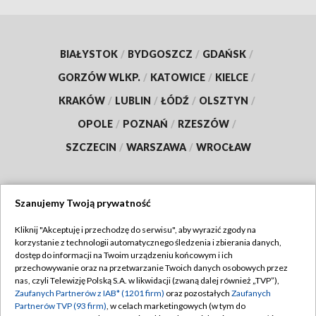
BIAŁYSTOK
/
BYDGOSZCZ
/
GDAŃSK
/
GORZÓW WLKP.
/
KATOWICE
/
KIELCE
/
KRAKÓW
/
LUBLIN
/
ŁÓDŹ
/
OLSZTYN
/
OPOLE
/
POZNAŃ
/
RZESZÓW
/
SZCZECIN
/
WARSZAWA
/
WROCŁAW
Szanujemy Twoją prywatność
Dołącz do nas:
Kliknij "Akceptuję i przechodzę do serwisu", aby wyrazić zgody na
korzystanie z technologii automatycznego śledzenia i zbierania danych,
TVP
dostęp do informacji na Twoim urządzeniu końcowym i ich
Abonament TVP
przechowywanie oraz na przetwarzanie Twoich danych osobowych przez
Regulamin TVP
nas, czyli Telewizję Polską S.A. w likwidacji (zwaną dalej również „TVP”),
Emisja w TVP
Polityka prywatności
Zaufanych Partnerów z IAB* (1201 firm)
oraz pozostałych
Zaufanych
Partnerów TVP (93 firm)
, w celach marketingowych (w tym do
Centrum informacji TVP