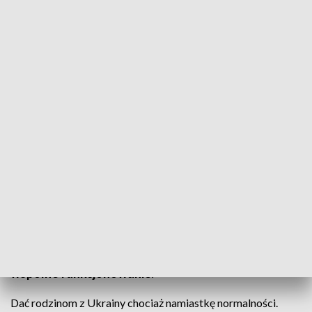
Proste i przyjemne zabawy mają dużą moc terapeutyczną
Nieść taką pomoc, jakiej samemu by się oczekiwało.
Mieszkańcy Mrągowa wyciągnęli życzliwą dłoń
uchodźcom z Ukrainy, którzy trafili do ich
miejscowości, uciekając przed koszmarem wojny. W
hali sportowo-widowiskowej odbył się piknik
integracyjny "Poznajmy się" dla Ukraińców i
Polaków, by obie społeczności udanie rozpoczęły
wspólne funkcjonowanie.
Dać rodzinom z Ukrainy chociaż namiastkę normalności.