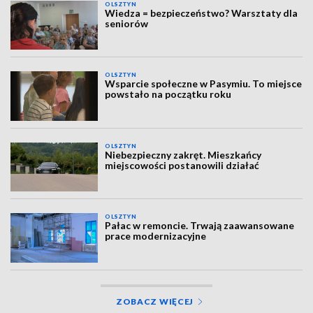
OLSZTYN
Wiedza = bezpieczeństwo? Warsztaty dla
seniorów
OLSZTYN
Wsparcie społeczne w Pasymiu. To miejsce
powstało na początku roku
OLSZTYN
Niebezpieczny zakręt. Mieszkańcy
miejscowości postanowili działać
OLSZTYN
Pałac w remoncie. Trwają zaawansowane
prace modernizacyjne
ZOBACZ WIĘCEJ