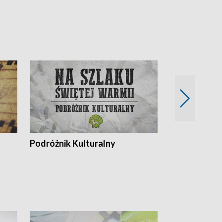
Podróżnik Kulturalny
Okolice Szla