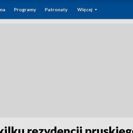
ma
Programy
Patronaty
Więcej
kilku rezydencji pruskie