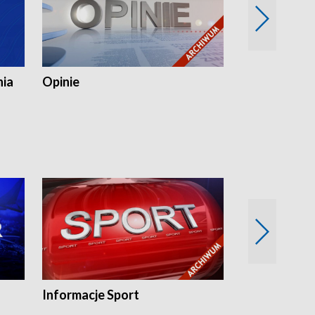
nia
Opinie
Opinie Elblą
Informacje Sport
Flesz sport