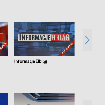
Informacje Elbląg
Wstaje nowy