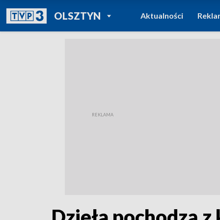
POWRÓT DO
OLSZTYN
Aktualności
Rekla
TVP REGIONY
Dzieła pochodzą z 