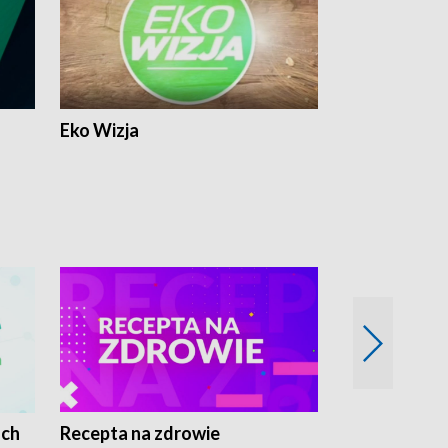
Eko Wizja
ach
Recepta na zdrowie
Wybieram z