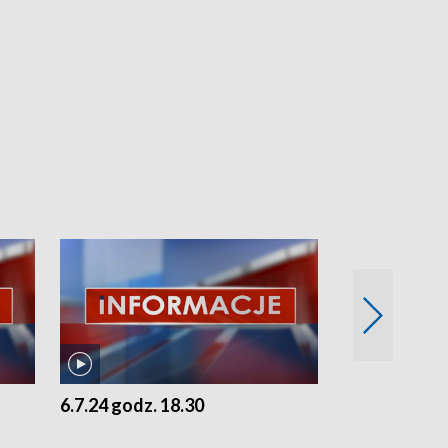
6.7.24 godz. 18.30
5.7.24 godz. 