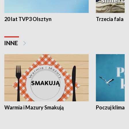
20 lat TVP3 Olsztyn
Trzecia fala -
INNE
Warmia i Mazury Smakują
Poczuj klimat