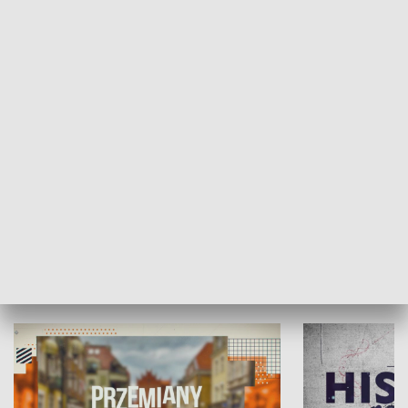
SPOŁECZEŃSTWO
Moje miejsce
Winda region
HISTORIA