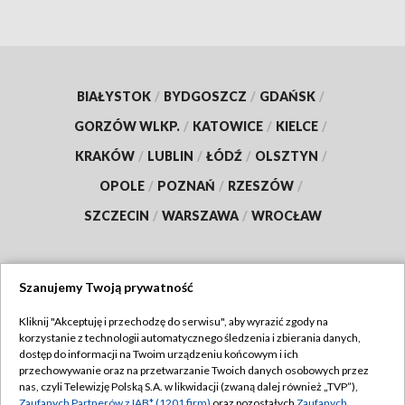
BIAŁYSTOK
/
BYDGOSZCZ
/
GDAŃSK
/
GORZÓW WLKP.
/
KATOWICE
/
KIELCE
/
KRAKÓW
/
LUBLIN
/
ŁÓDŹ
/
OLSZTYN
/
OPOLE
/
POZNAŃ
/
RZESZÓW
/
SZCZECIN
/
WARSZAWA
/
WROCŁAW
Szanujemy Twoją prywatność
Dołącz do nas:
Kliknij "Akceptuję i przechodzę do serwisu", aby wyrazić zgody na
korzystanie z technologii automatycznego śledzenia i zbierania danych,
TVP
dostęp do informacji na Twoim urządzeniu końcowym i ich
Abonament TVP
przechowywanie oraz na przetwarzanie Twoich danych osobowych przez
Regulamin TVP
nas, czyli Telewizję Polską S.A. w likwidacji (zwaną dalej również „TVP”),
Emisja w TVP
Zaufanych Partnerów z IAB* (1201 firm)
oraz pozostałych
Zaufanych
Polityka prywatności