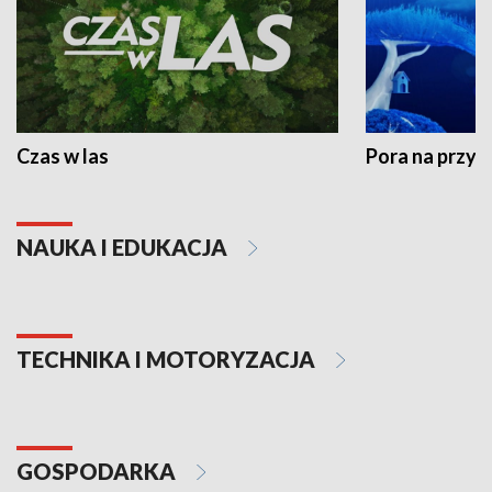
Czas w las
Pora na przyr
NAUKA I EDUKACJA
TECHNIKA I MOTORYZACJA
GOSPODARKA