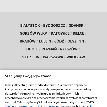
BIAŁYSTOK
/
BYDGOSZCZ
/
GDAŃSK
/
GORZÓW WLKP.
/
KATOWICE
/
KIELCE
/
KRAKÓW
/
LUBLIN
/
ŁÓDŹ
/
OLSZTYN
/
OPOLE
/
POZNAŃ
/
RZESZÓW
/
SZCZECIN
/
WARSZAWA
/
WROCŁAW
Szanujemy Twoją prywatność
Dołącz do nas:
Kliknij "Akceptuję i przechodzę do serwisu", aby wyrazić zgody na
korzystanie z technologii automatycznego śledzenia i zbierania danych,
TVP
dostęp do informacji na Twoim urządzeniu końcowym i ich
Abonament TVP
przechowywanie oraz na przetwarzanie Twoich danych osobowych przez
Regulamin TVP
nas, czyli Telewizję Polską S.A. w likwidacji (zwaną dalej również „TVP”),
Emisja w TVP
Zaufanych Partnerów z IAB* (1201 firm)
oraz pozostałych
Zaufanych
Polityka prywatności