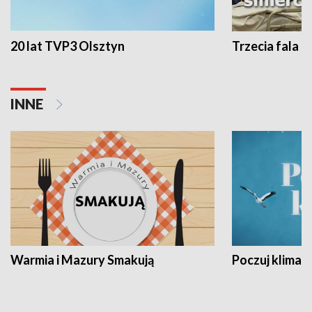
20 lat TVP3 Olsztyn
Trzecia fala -
INNE
Warmia i Mazury Smakują
Poczuj klimat