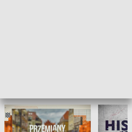
SPOŁECZEŃSTWO
Moje miejsce
Winda region
HISTORIA