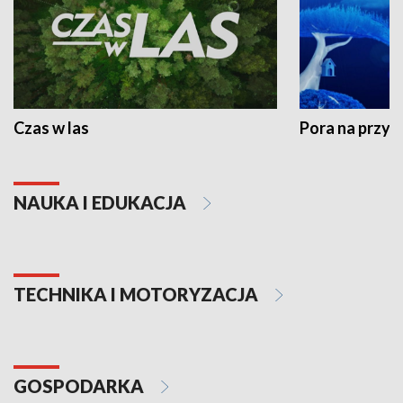
Czas w las
Pora na przyr
NAUKA I EDUKACJA
TECHNIKA I MOTORYZACJA
GOSPODARKA