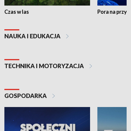
Czas w las
Pora na przyr
NAUKA I EDUKACJA
TECHNIKA I MOTORYZACJA
GOSPODARKA