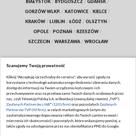
BIAŁYSTOK
/
BYDGOSZCZ
/
GDAŃSK
/
GORZÓW WLKP.
/
KATOWICE
/
KIELCE
/
KRAKÓW
/
LUBLIN
/
ŁÓDŹ
/
OLSZTYN
/
OPOLE
/
POZNAŃ
/
RZESZÓW
/
SZCZECIN
/
WARSZAWA
/
WROCŁAW
Szanujemy Twoją prywatność
Dołącz do nas:
Kliknij "Akceptuję i przechodzę do serwisu", aby wyrazić zgody na
korzystanie z technologii automatycznego śledzenia i zbierania danych,
TVP
dostęp do informacji na Twoim urządzeniu końcowym i ich
Abonament TVP
przechowywanie oraz na przetwarzanie Twoich danych osobowych przez
Regulamin TVP
nas, czyli Telewizję Polską S.A. w likwidacji (zwaną dalej również „TVP”),
Emisja w TVP
Zaufanych Partnerów z IAB* (1201 firm)
oraz pozostałych
Zaufanych
Polityka prywatności
Partnerów TVP (93 firm)
, w celach marketingowych (w tym do
Centrum informacji TVP
Moje zgody
zautomatyzowanego dopasowania reklam do Twoich zainteresowań i
mierzenia ich skuteczności) i pozostałych, które wskazujemy poniżej, a
Naziemna Telewizja Cyfrowa
Pomoc
także zgody na udostępnianie przez nas identyfikatora PPID do Google.
Sklep TVP
Biuro reklamy