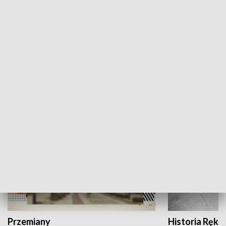
Moje miejsce
Winda region
HISTORIA
Przemiany
Historia Ręką