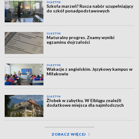
OLSZTYN
Szkoła marzeń? Rusza nabór uzupełniający
do szkół ponadpodstawowych
OLSZTYN
Maturalny progres. Znamy wyniki
egzaminu dojrzałości
OLSZTYN
Wakacje z angielskim. Językowy kampus w
Miłakowie
OLSZTYN
Żłobek w zabytku. W Elblągu znaleźli
dodatkowe miejsca dla najmłodszych
ZOBACZ WIĘCEJ