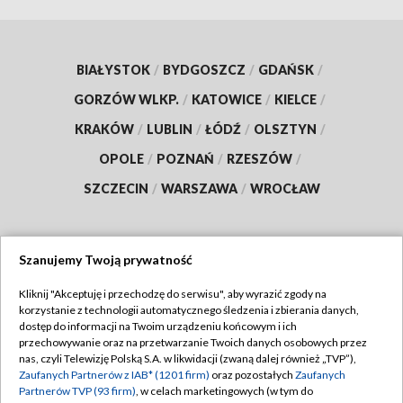
BIAŁYSTOK
/
BYDGOSZCZ
/
GDAŃSK
/
GORZÓW WLKP.
/
KATOWICE
/
KIELCE
/
KRAKÓW
/
LUBLIN
/
ŁÓDŹ
/
OLSZTYN
/
OPOLE
/
POZNAŃ
/
RZESZÓW
/
SZCZECIN
/
WARSZAWA
/
WROCŁAW
Szanujemy Twoją prywatność
Dołącz do nas:
Kliknij "Akceptuję i przechodzę do serwisu", aby wyrazić zgody na
korzystanie z technologii automatycznego śledzenia i zbierania danych,
TVP
dostęp do informacji na Twoim urządzeniu końcowym i ich
Abonament TVP
przechowywanie oraz na przetwarzanie Twoich danych osobowych przez
Regulamin TVP
nas, czyli Telewizję Polską S.A. w likwidacji (zwaną dalej również „TVP”),
Emisja w TVP
Polityka prywatności
Zaufanych Partnerów z IAB* (1201 firm)
oraz pozostałych
Zaufanych
Partnerów TVP (93 firm)
, w celach marketingowych (w tym do
Centrum informacji TVP