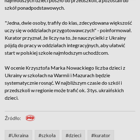
najmłodszych dzieci poszło do przedszkoli, a pozostali do
szkół ponadpodstawowych.
"Jedna, dwie osoby, trafiły do klas, zdecydowana większość
uczy się w oddziałach przygotowawczych" - poinformował.
Kurator przyznał, że liczy na to, że nauczycielki z Ukrainy
pójdą do pracy w oddziałach integracyjnych, aby ułatwić
start w polskiej szkole najmłodszym uchodźcom.
W ocenie Krzysztofa Marka Nowackiego liczba dzieci z
Ukrainy w szkołach na Warmii i Mazurach będzie
systematycznie rosnąć. W najbliższym czasie do szkól i
przedszkoli w regionie może trafić ok. 3 tys. ukraińskich
dzieci.
Źródło:
#Ukraina
#szkoła
#dzieci
#kurator