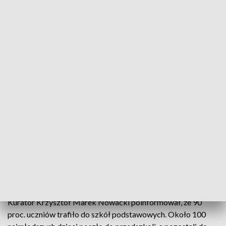
W najbliższym czasie do szkól i przedszkoli w regionie może trafić ok. 3 tys.
ukraińskich dzieci
W szkołach woj. warmińsko-mazurskiego uczy się
1240 uczniów z Ukrainy - poinformował na antenie
Radia Olsztyn warmińsko-mazurski kurator
oświaty Krzysztof Marek Nowacki. Dodał, że
spodziewa się, że w najbliższym czasie liczba ta
może wzrosnąć nawet do 3 tys.
Kurator Krzysztof Marek Nowacki poinformował, że 90
proc. uczniów trafiło do szkół podstawowych. Około 100