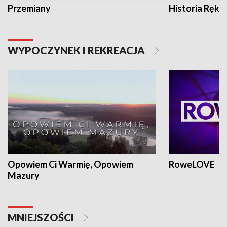
Przemiany
Historia Ręką
WYPOCZYNEK I REKREACJA
Opowiem Ci Warmię, Opowiem
RoweLOVE
Mazury
MNIEJSZOŚCI