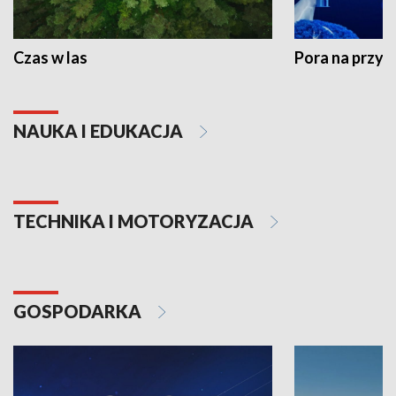
Czas w las
Pora na przyr
NAUKA I EDUKACJA
TECHNIKA I MOTORYZACJA
GOSPODARKA