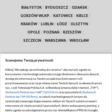
BIAŁYSTOK
/
BYDGOSZCZ
/
GDAŃSK
/
GORZÓW WLKP.
/
KATOWICE
/
KIELCE
/
KRAKÓW
/
LUBLIN
/
ŁÓDŹ
/
OLSZTYN
/
OPOLE
/
POZNAŃ
/
RZESZÓW
/
SZCZECIN
/
WARSZAWA
/
WROCŁAW
Szanujemy Twoją prywatność
Dołącz do nas:
Kliknij "Akceptuję i przechodzę do serwisu", aby wyrazić zgody na
korzystanie z technologii automatycznego śledzenia i zbierania danych,
TVP
dostęp do informacji na Twoim urządzeniu końcowym i ich
Abonament TVP
przechowywanie oraz na przetwarzanie Twoich danych osobowych przez
Regulamin TVP
nas, czyli Telewizję Polską S.A. w likwidacji (zwaną dalej również „TVP”),
Emisja w TVP
Zaufanych Partnerów z IAB* (1201 firm)
oraz pozostałych
Zaufanych
Polityka prywatności
Partnerów TVP (93 firm)
, w celach marketingowych (w tym do
Centrum informacji TVP
Moje zgody
zautomatyzowanego dopasowania reklam do Twoich zainteresowań i
mierzenia ich skuteczności) i pozostałych, które wskazujemy poniżej, a
Naziemna Telewizja Cyfrowa
Pomoc
także zgody na udostępnianie przez nas identyfikatora PPID do Google.