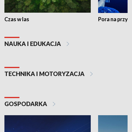
Czas w las
Pora na przyr
NAUKA I EDUKACJA
TECHNIKA I MOTORYZACJA
GOSPODARKA