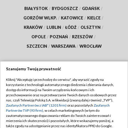
BIAŁYSTOK
/
BYDGOSZCZ
/
GDAŃSK
/
GORZÓW WLKP.
/
KATOWICE
/
KIELCE
/
KRAKÓW
/
LUBLIN
/
ŁÓDŹ
/
OLSZTYN
/
OPOLE
/
POZNAŃ
/
RZESZÓW
/
SZCZECIN
/
WARSZAWA
/
WROCŁAW
Szanujemy Twoją prywatność
Dołącz do nas:
Kliknij "Akceptuję i przechodzę do serwisu", aby wyrazić zgody na
korzystanie z technologii automatycznego śledzenia i zbierania danych,
TVP
dostęp do informacji na Twoim urządzeniu końcowym i ich
Abonament TVP
przechowywanie oraz na przetwarzanie Twoich danych osobowych przez
Regulamin TVP
nas, czyli Telewizję Polską S.A. w likwidacji (zwaną dalej również „TVP”),
Emisja w TVP
Zaufanych Partnerów z IAB* (1201 firm)
oraz pozostałych
Zaufanych
Polityka prywatności
Partnerów TVP (93 firm)
, w celach marketingowych (w tym do
Centrum informacji TVP
Moje zgody
zautomatyzowanego dopasowania reklam do Twoich zainteresowań i
mierzenia ich skuteczności) i pozostałych, które wskazujemy poniżej, a
Naziemna Telewizja Cyfrowa
Pomoc
także zgody na udostępnianie przez nas identyfikatora PPID do Google.