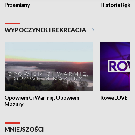
Przemiany
Historia Ręką
WYPOCZYNEK I REKREACJA
Opowiem Ci Warmię, Opowiem
RoweLOVE
Mazury
MNIEJSZOŚCI