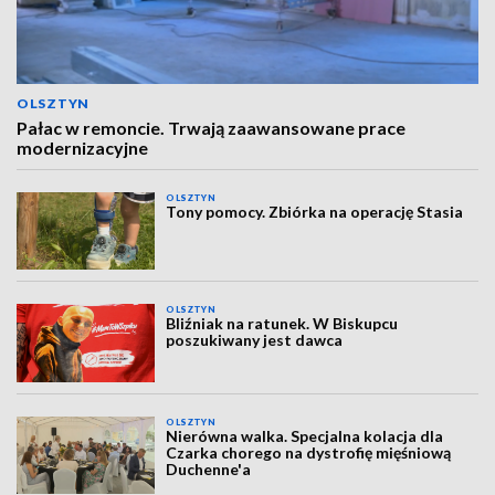
OLSZTYN
Pałac w remoncie. Trwają zaawansowane prace
modernizacyjne
OLSZTYN
Tony pomocy. Zbiórka na operację Stasia
OLSZTYN
Bliźniak na ratunek. W Biskupcu
poszukiwany jest dawca
OLSZTYN
Nierówna walka. Specjalna kolacja dla
Czarka chorego na dystrofię mięśniową
Duchenne'a