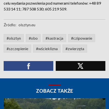
celu wydania pozwolenia pod numerami telefonów: +48 89
533 14 11; 787 508 530; 605 219 509.
Źródło:
olsztyn.eu
#olsztyn
#obo
#kastracja
#czipowanie
#szczepienie
#wścieklizna
#zwierzęta
ZOBACZ TAKŻE