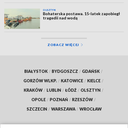
OLSZTYN
Bohaterska postawa. 15-latek zapobiegł
tragedii nad wodą
ZOBACZ WIĘCEJ
BIAŁYSTOK
/
BYDGOSZCZ
/
GDAŃSK
/
GORZÓW WLKP.
/
KATOWICE
/
KIELCE
/
KRAKÓW
/
LUBLIN
/
ŁÓDŹ
/
OLSZTYN
/
OPOLE
/
POZNAŃ
/
RZESZÓW
/
SZCZECIN
/
WARSZAWA
/
WROCŁAW