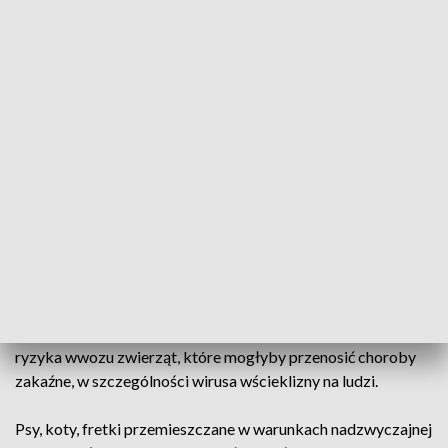
Wartość projektu to 100 tys. złotych. Akcja potrwa do
wyczerpania kwoty przeznaczonej na zadanie, jednak nie
dłużej niż do końca listopada.
Darmowe szczepienia i oznakowanie zwierząt z Ukrainy
Dzieci, seniorzy, kobiety tłumnie opuszczają terytorium
zaatakowanej przez Rosję Ukrainy. Poza częścią dobytku,
jaki są w stanie wziąć w drogę, zabierają ze sobą zwierzęta
domowe.
Główny Lekarz Weterynarii wydał wytyczne dotyczące
postępowania ze zwierzętami towarzyszącymi podróżnym z
terenu Ukrainy. Celem jest przede wszystkim minimalizacja
ryzyka wwozu zwierząt, które mogłyby przenosić choroby
zakaźne, w szczególności wirusa wścieklizny na ludzi.
Psy, koty, fretki przemieszczane w warunkach nadzwyczajnej