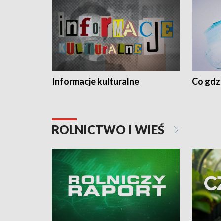
Informacje kulturalne
Co gdzi
ROLNICTWO I WIEŚ