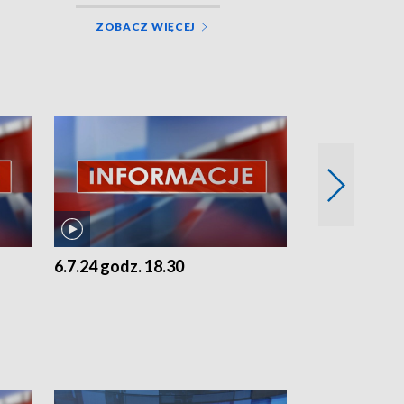
ZOBACZ WIĘCEJ
6.7.24 godz. 18.30
5.7.24 godz. 