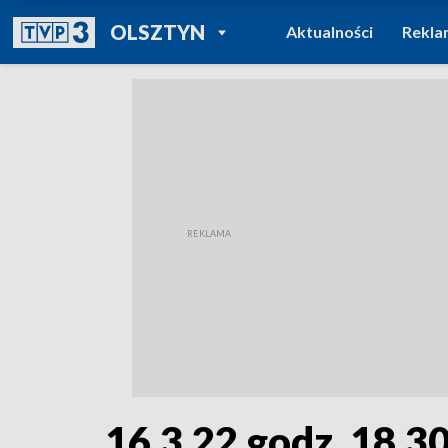
POWRÓT DO
OLSZTYN
Aktualności
Rekla
TVP REGIONY
16.3.22 godz. 18.3