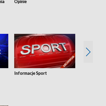
nia
Opinie
Opinie Elblą
Informacje Sport
Flesz sport