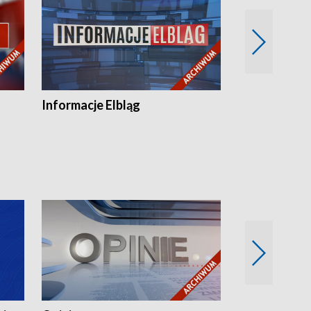
Informacje Elbląg
Wstaje nowy