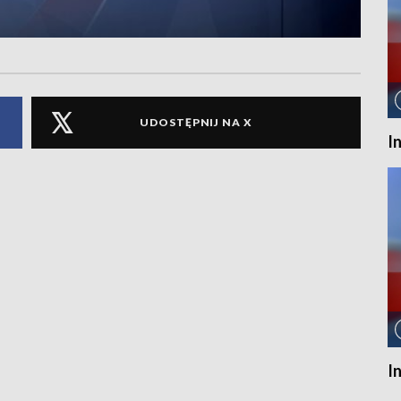
UDOSTĘPNIJ NA X
I
I