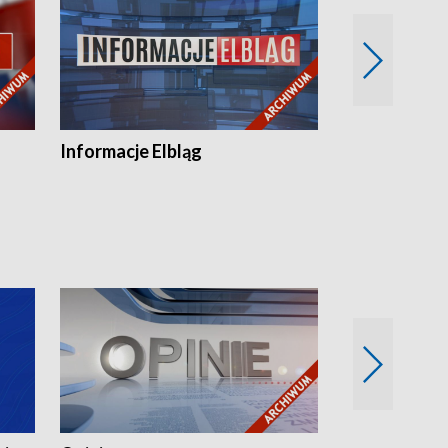
Informacje Elbląg
Wstaje nowy