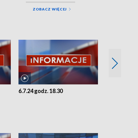
ZOBACZ WIĘCEJ
6.7.24 godz. 18.30
5.7.24 godz. 