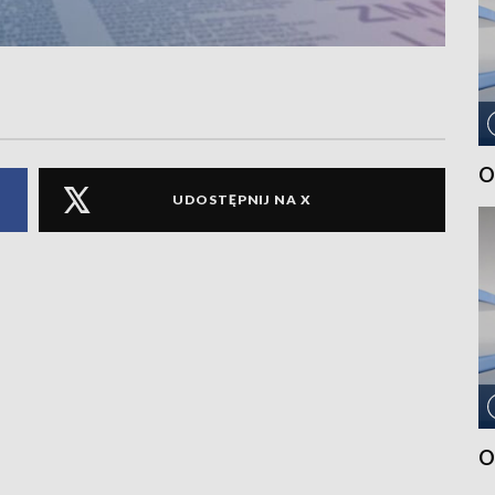
O
UDOSTĘPNIJ NA X
O