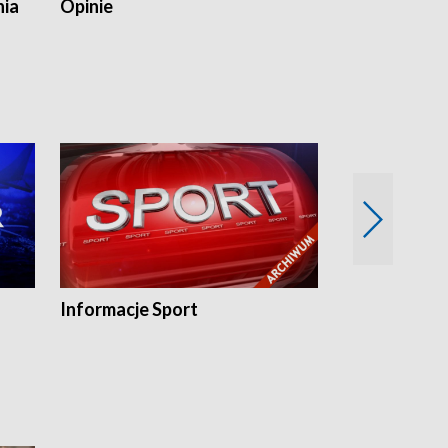
nia
Opinie
Opinie Elblą
Informacje Sport
Flesz sport