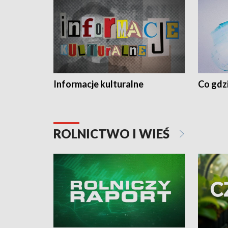
Informacje kulturalne
Co gdzi
ROLNICTWO I WIEŚ