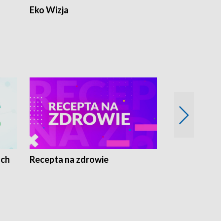
Eko Wizja
ach
Recepta na zdrowie
Wybieram z