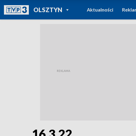
POWRÓT DO
OLSZTYN
Aktualności
Rekla
TVP REGIONY
16.3.22