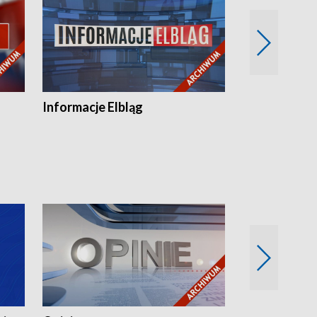
Informacje Elbląg
Wstaje nowy