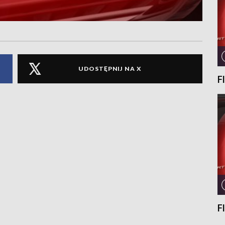
UDOSTĘPNIJ NA X
F
F