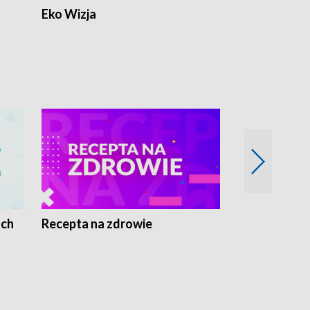
Eko Wizja
ach
Recepta na zdrowie
Wybieram z