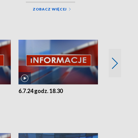
ZOBACZ WIĘCEJ
6.7.24 godz. 18.30
5.7.24 godz. 