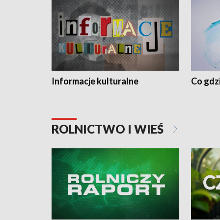
Informacje kulturalne
Co gdzi
ROLNICTWO I WIEŚ