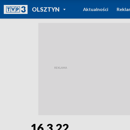
POWRÓT DO
OLSZTYN
Aktualności
Rekla
TVP REGIONY
16.3.22