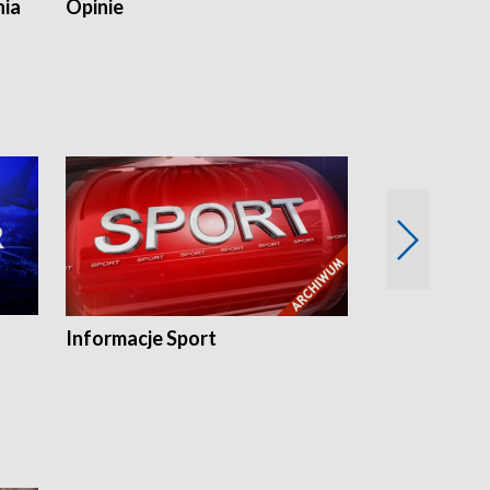
nia
Opinie
Opinie Elblą
Informacje Sport
Flesz sport