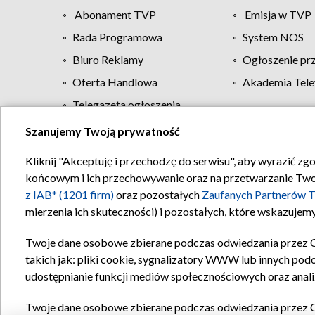
Abonament TVP
Emisja w TVP
Rada Programowa
System NOS
Biuro Reklamy
Ogłoszenie pr
Oferta Handlowa
Akademia Tele
Telegazeta ogłoszenia
Szanujemy Twoją prywatność
Regulamin TVP
Kliknij "Akceptuję i przechodzę do serwisu", aby wyrazić zg
końcowym i ich przechowywanie oraz na przetwarzanie Twoich
z IAB* (1201 firm)
oraz pozostałych
Zaufanych Partnerów T
mierzenia ich skuteczności) i pozostałych, które wskazujemy
Twoje dane osobowe zbierane podczas odwiedzania przez 
takich jak: pliki cookie, sygnalizatory WWW lub innych pod
udostępnianie funkcji mediów społecznościowych oraz anali
Twoje dane osobowe zbierane podczas odwiedzania przez 