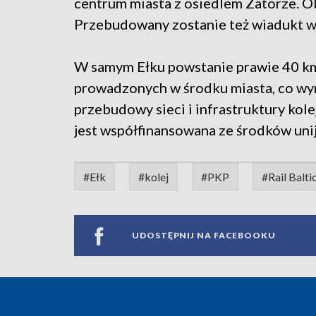
centrum miasta z osiedlem Zatorze. Ob
Przebudowany zostanie też wiadukt w p
W samym Ełku powstanie prawie 40 km 
prowadzonych w środku miasta, co wym
przebudowy sieci i infrastruktury kole
jest współfinansowana ze środków uni
#Ełk
#kolej
#PKP
#Rail Balti
UDOSTĘPNIJ NA FACEBOOKU