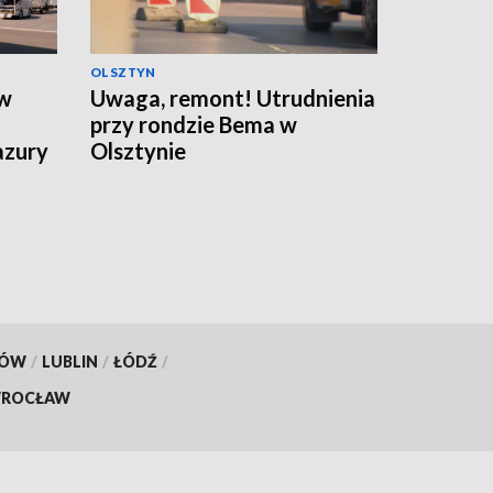
OLSZTYN
ów
Uwaga, remont! Utrudnienia
przy rondzie Bema w
azury
Olsztynie
KÓW
/
LUBLIN
/
ŁÓDŹ
/
ROCŁAW