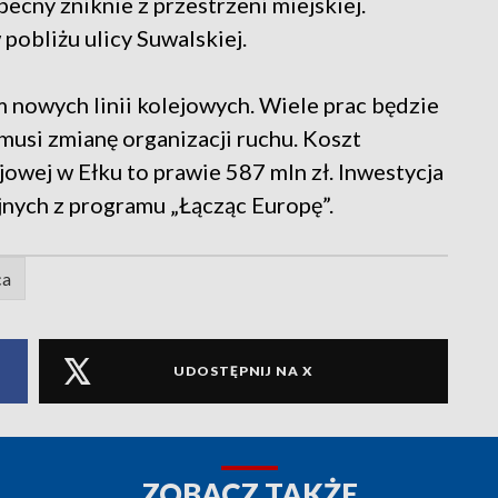
ecny zniknie z przestrzeni miejskiej.
obliżu ulicy Suwalskiej.
nowych linii kolejowych. Wiele prac będzie
usi zmianę organizacji ruchu. Koszt
jowej w Ełku to prawie 587 mln zł. Inwestycja
jnych z programu „Łącząc Europę”.
ca
UDOSTĘPNIJ NA X
ZOBACZ TAKŻE