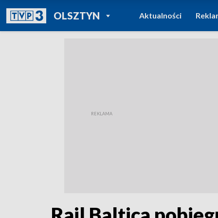
POWRÓT DO
OLSZTYN
Aktualności
Rekla
TVP REGIONY
Rail Baltica pobie