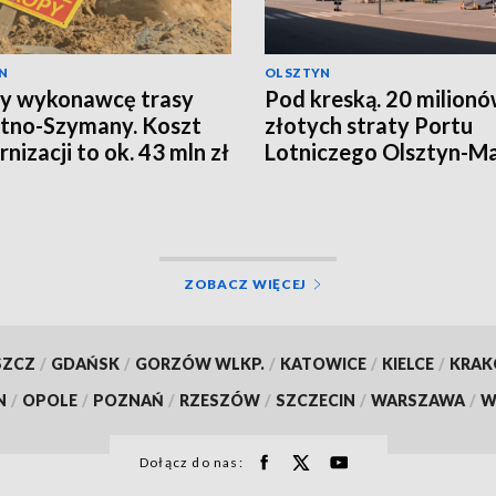
N
OLSZTYN
y wykonawcę trasy
Pod kreską. 20 milion
tno-Szymany. Koszt
złotych straty Portu
nizacji to ok. 43 mln zł
Lotniczego Olsztyn-M
ZOBACZ WIĘCEJ
SZCZ
/
GDAŃSK
/
GORZÓW WLKP.
/
KATOWICE
/
KIELCE
/
KRA
N
/
OPOLE
/
POZNAŃ
/
RZESZÓW
/
SZCZECIN
/
WARSZAWA
/
W
Dołącz do nas: