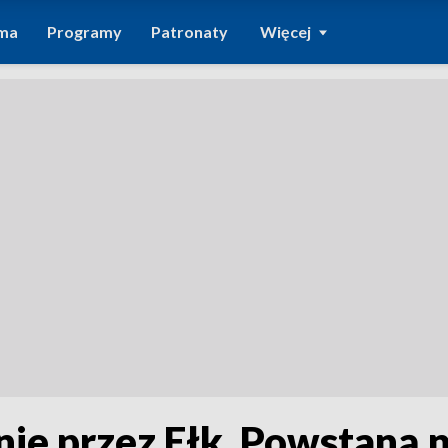
ma
Programy
Patronaty
Więcej
gnie przez Ełk. Powstaną 