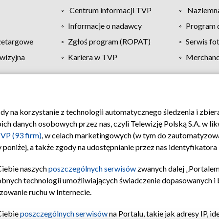
Centrum informacji TVP
Naziemna
Informacje o nadawcy
Program d
zetargowe
Zgłoś program (ROPAT)
Serwis fo
wizyjna
Kariera w TVP
Merchandi
Polityka prywatności
Moje zgody
Pomoc
Biuro re
ody na korzystanie z technologii automatycznego śledzenia i zbie
 danych osobowych przez nas, czyli Telewizję Polską S.A. w likw
VP (93 firm)
, w celach marketingowych (w tym do zautomatyzow
 poniżej, a także zgody na udostępnianie przez nas identyfikator
Ciebie naszych
poszczególnych serwisów
zwanych dalej „Portalem
obnych technologii umożliwiających świadczenie dopasowanych i be
zowanie ruchu w Internecie.
Ciebie
poszczególnych serwisów
na Portalu, takie jak adresy IP, 