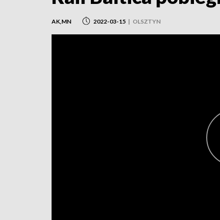
AK,MN
2022-03-15
|
OLSZTYN