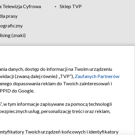
 Telewizja Cyfrowa
Sklep TVP
la prasy
tograficzny
sing (znaki)
klamy
Kontakt
rania danych, dostęp do informacji na Twoim urządzeniu
idacji (zwaną dalej również „TVP”),
Zaufanych Partnerów
anego dopasowania reklam do Twoich zainteresowań i
a PPID do Google.
”, w tym informacje zapisywane za pomocą technologii
zpiecznych usług, personalizację treści oraz reklam,
identyfikatory Twoich urządzeń końcowych i identyfikatory