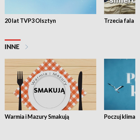
20 lat TVP3 Olsztyn
Trzecia fala -
INNE
Warmia i Mazury Smakują
Poczuj klimat