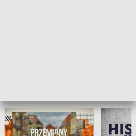
SPOŁECZEŃSTWO
Moje miejsce
Winda region
HISTORIA