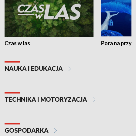
Czas w las
Pora na przyr
NAUKA I EDUKACJA
TECHNIKA I MOTORYZACJA
GOSPODARKA