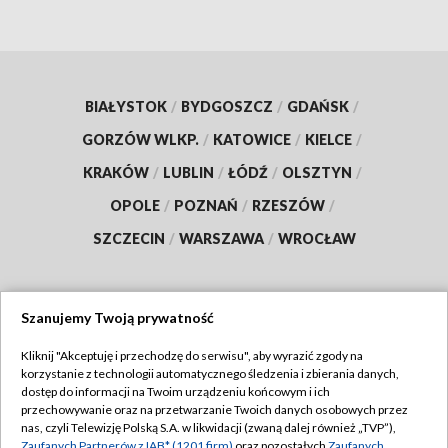
BIAŁYSTOK
/
BYDGOSZCZ
/
GDAŃSK
/
GORZÓW WLKP.
/
KATOWICE
/
KIELCE
/
KRAKÓW
/
LUBLIN
/
ŁÓDŹ
/
OLSZTYN
/
OPOLE
/
POZNAŃ
/
RZESZÓW
/
SZCZECIN
/
WARSZAWA
/
WROCŁAW
Szanujemy Twoją prywatność
Dołącz do nas:
Kliknij "Akceptuję i przechodzę do serwisu", aby wyrazić zgody na
korzystanie z technologii automatycznego śledzenia i zbierania danych,
TVP
dostęp do informacji na Twoim urządzeniu końcowym i ich
Abonament TVP
przechowywanie oraz na przetwarzanie Twoich danych osobowych przez
Regulamin TVP
nas, czyli Telewizję Polską S.A. w likwidacji (zwaną dalej również „TVP”),
Emisja w TVP
Zaufanych Partnerów z IAB* (1201 firm)
oraz pozostałych
Zaufanych
Polityka prywatności