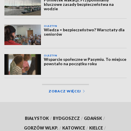
kluczowe zasady bezpieczeństwa na
wodzie
OLSZTYN
Wiedza = bezpieczeństwo? Warsztaty dla
seniorów
OLSZTYN
Wsparcie społeczne w Pasymiu. To miejsce
powstało na początku roku
ZOBACZ WIĘCEJ
BIAŁYSTOK
/
BYDGOSZCZ
/
GDAŃSK
/
GORZÓW WLKP.
/
KATOWICE
/
KIELCE
/