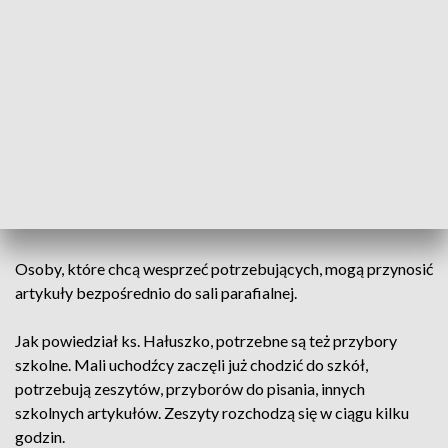
schronienie w Olsztynie, ale też w podolsztyńskich
miejscowościach.
"Pierwsi pojawiają się już ok. godz. 9, choć punkt czynny jest
od 10.00. Pobierają żywność, środki higieny. Przez weekend
zniknęły artykuły, które były wcześniej zgromadzone. Znów
potrzebne są mydła, szampony, proszki do prania, pasty do
zębów. Z żywności: makarony, kasze, konserwy, inne artykuły
żywnościowe z długą datą przydatności" - powiedział ks.
Hałuszko.
Osoby, które chcą wesprzeć potrzebujących, mogą przynosić
artykuły bezpośrednio do sali parafialnej.
Jak powiedział ks. Hałuszko, potrzebne są też przybory
szkolne. Mali uchodźcy zaczęli już chodzić do szkół,
potrzebują zeszytów, przyborów do pisania, innych
szkolnych artykułów. Zeszyty rozchodzą się w ciągu kilku
godzin.