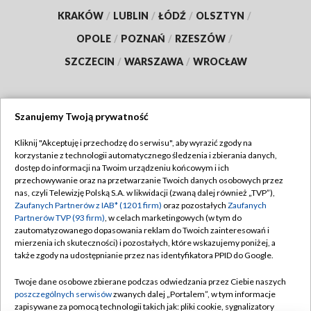
KRAKÓW
/
LUBLIN
/
ŁÓDŹ
/
OLSZTYN
/
OPOLE
/
POZNAŃ
/
RZESZÓW
/
SZCZECIN
/
WARSZAWA
/
WROCŁAW
Szanujemy Twoją prywatność
Dołącz do nas:
Kliknij "Akceptuję i przechodzę do serwisu", aby wyrazić zgody na
korzystanie z technologii automatycznego śledzenia i zbierania danych,
TVP
dostęp do informacji na Twoim urządzeniu końcowym i ich
Abonament TVP
przechowywanie oraz na przetwarzanie Twoich danych osobowych przez
Regulamin TVP
nas, czyli Telewizję Polską S.A. w likwidacji (zwaną dalej również „TVP”),
Emisja w TVP
Polityka prywatności
Zaufanych Partnerów z IAB* (1201 firm)
oraz pozostałych
Zaufanych
Partnerów TVP (93 firm)
, w celach marketingowych (w tym do
Centrum informacji TVP
Moje zgody
zautomatyzowanego dopasowania reklam do Twoich zainteresowań i
mierzenia ich skuteczności) i pozostałych, które wskazujemy poniżej, a
Naziemna Telewizja Cyfrowa
Pomoc
także zgody na udostępnianie przez nas identyfikatora PPID do Google.
Sklep TVP
Biuro reklamy
Twoje dane osobowe zbierane podczas odwiedzania przez Ciebie naszych
Rada Programowa
Kontakt
poszczególnych serwisów
zwanych dalej „Portalem”, w tym informacje
zapisywane za pomocą technologii takich jak: pliki cookie, sygnalizatory