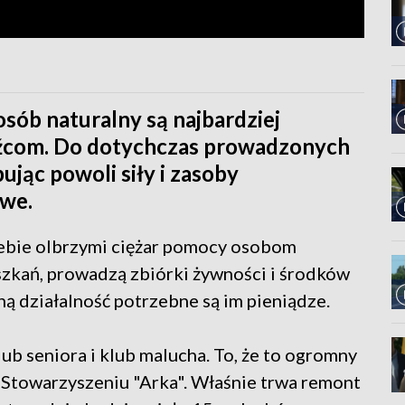
sób naturalny są najbardziej
com. Do dotychczas prowadzonych
ując powoli siły i zasoby
owe.
iebie olbrzymi ciężar pomocy osobom
szkań, prowadzą zbiórki żywności i środków
ną działalność potrzebne są im pieniądze.
b seniora i klub malucha. To, że to ogromny
w Stowarzyszeniu "Arka". Właśnie trwa remont