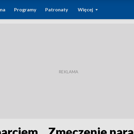
ma
Programy
Patronaty
Więcej
parciem. „Zmęczenie nara