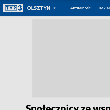
POWRÓT DO
OLSZTYN
Aktualności
Rekla
TVP REGIONY
Społecznicy ze ws