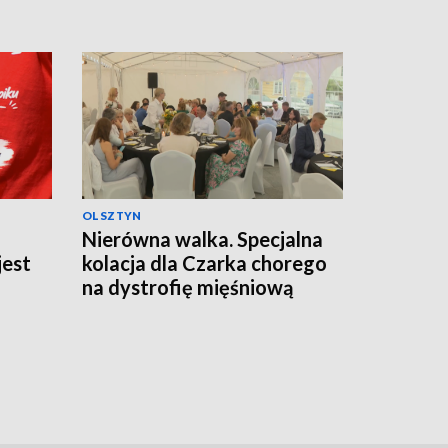
OLSZTYN
Nierówna walka. Specjalna
jest
kolacja dla Czarka chorego
na dystrofię mięśniową
Duchenne'a