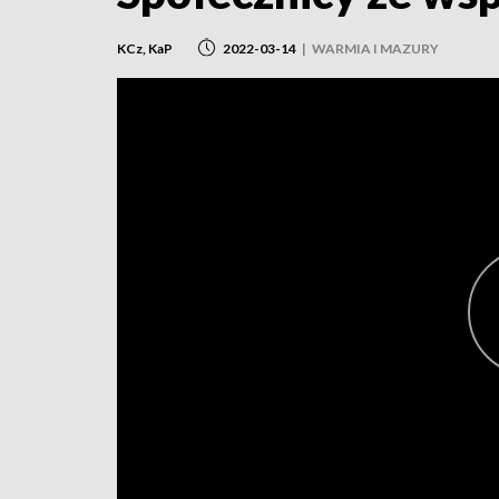
KCz, KaP
2022-03-14
|
WARMIA I MAZURY