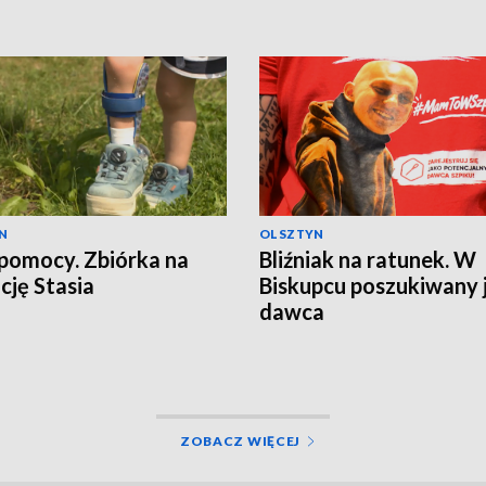
N
OLSZTYN
pomocy. Zbiórka na
Bliźniak na ratunek. W
cję Stasia
Biskupcu poszukiwany 
dawca
ZOBACZ WIĘCEJ