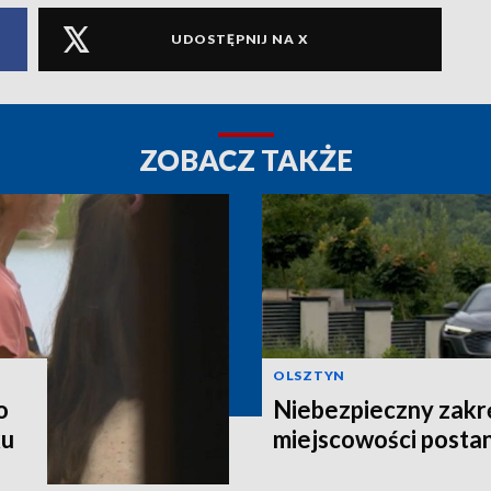
UDOSTĘPNIJ NA X
ZOBACZ TAKŻE
OLSZTYN
o
Niebezpieczny zakr
ku
miejscowości postan