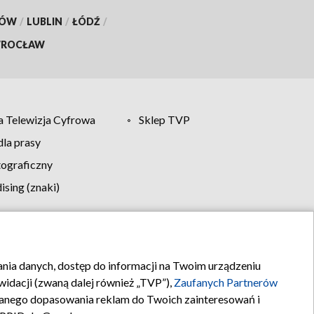
KÓW
/
LUBLIN
/
ŁÓDŹ
/
ROCŁAW
 Telewizja Cyfrowa
Sklep TVP
la prasy
tograficzny
sing (znaki)
klamy
Kontakt
rania danych, dostęp do informacji na Twoim urządzeniu
idacji (zwaną dalej również „TVP”),
Zaufanych Partnerów
anego dopasowania reklam do Twoich zainteresowań i