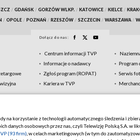
SZCZ
/
GDAŃSK
/
GORZÓW WLKP.
/
KATOWICE
/
KIELCE
/
KRA
N
/
OPOLE
/
POZNAŃ
/
RZESZÓW
/
SZCZECIN
/
WARSZAWA
/
W
Dołącz do nas:
Centrum informacji TVP
Naziemna
Informacje o nadawcy
Program d
zetargowe
Zgłoś program (ROPAT)
Serwis fo
wizyjna
Kariera w TVP
Merchandi
Polityka prywatności
Moje zgody
Pomoc
Biuro re
ody na korzystanie z technologii automatycznego śledzenia i zbie
 danych osobowych przez nas, czyli Telewizję Polską S.A. w likw
VP (93 firm)
, w celach marketingowych (w tym do zautomatyzow