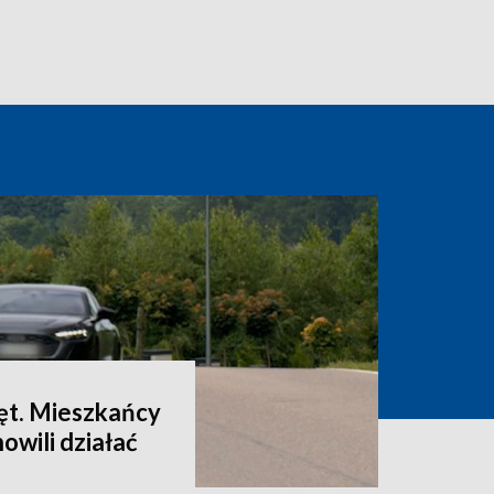
ęt. Mieszkańcy
owili działać