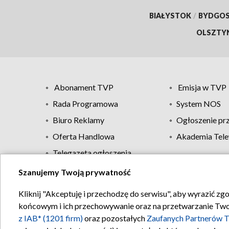
BIAŁYSTOK
/
BYDGO
OLSZTY
Abonament TVP
Emisja w TVP
Rada Programowa
System NOS
Biuro Reklamy
Ogłoszenie pr
Oferta Handlowa
Akademia Tele
Telegazeta ogłoszenia
Szanujemy Twoją prywatność
Regulamin TVP
Kliknij "Akceptuję i przechodzę do serwisu", aby wyrazić zg
końcowym i ich przechowywanie oraz na przetwarzanie Twoich
z IAB* (1201 firm)
oraz pozostałych
Zaufanych Partnerów T