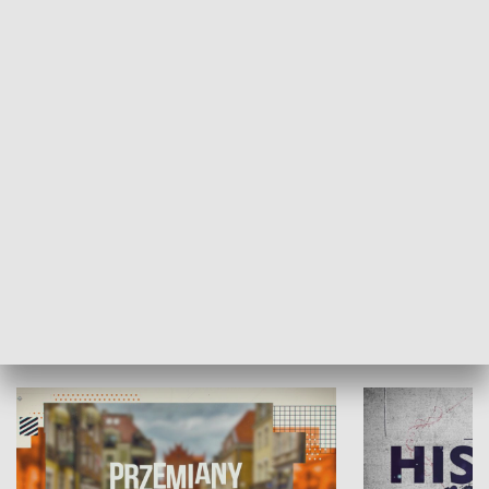
SPOŁECZEŃSTWO
Moje miejsce
Winda region
HISTORIA