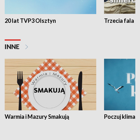
20 lat TVP3 Olsztyn
Trzecia fala -
INNE
Warmia i Mazury Smakują
Poczuj klimat