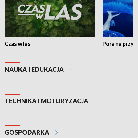
Czas w las
Pora na przyr
NAUKA I EDUKACJA
TECHNIKA I MOTORYZACJA
GOSPODARKA