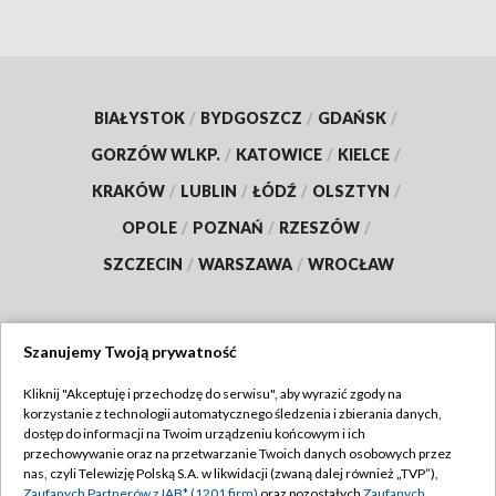
BIAŁYSTOK
/
BYDGOSZCZ
/
GDAŃSK
/
GORZÓW WLKP.
/
KATOWICE
/
KIELCE
/
KRAKÓW
/
LUBLIN
/
ŁÓDŹ
/
OLSZTYN
/
OPOLE
/
POZNAŃ
/
RZESZÓW
/
SZCZECIN
/
WARSZAWA
/
WROCŁAW
Szanujemy Twoją prywatność
Dołącz do nas:
Kliknij "Akceptuję i przechodzę do serwisu", aby wyrazić zgody na
korzystanie z technologii automatycznego śledzenia i zbierania danych,
TVP
dostęp do informacji na Twoim urządzeniu końcowym i ich
Abonament TVP
przechowywanie oraz na przetwarzanie Twoich danych osobowych przez
Regulamin TVP
nas, czyli Telewizję Polską S.A. w likwidacji (zwaną dalej również „TVP”),
Emisja w TVP
Zaufanych Partnerów z IAB* (1201 firm)
oraz pozostałych
Zaufanych
Polityka prywatności