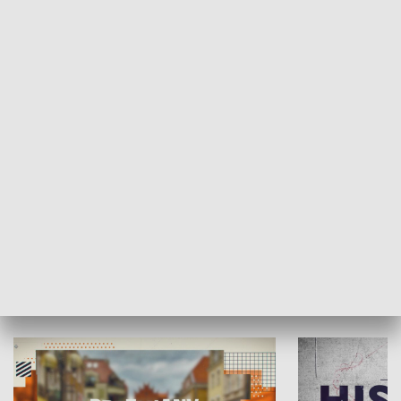
SPOŁECZEŃSTWO
Moje miejsce
Winda region
HISTORIA