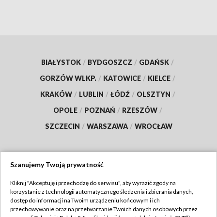
BIAŁYSTOK
/
BYDGOSZCZ
/
GDAŃSK
/
GORZÓW WLKP.
/
KATOWICE
/
KIELCE
/
KRAKÓW
/
LUBLIN
/
ŁÓDŹ
/
OLSZTYN
/
OPOLE
/
POZNAŃ
/
RZESZÓW
/
SZCZECIN
/
WARSZAWA
/
WROCŁAW
Szanujemy Twoją prywatność
Dołącz do nas:
Kliknij "Akceptuję i przechodzę do serwisu", aby wyrazić zgody na
korzystanie z technologii automatycznego śledzenia i zbierania danych,
TVP
dostęp do informacji na Twoim urządzeniu końcowym i ich
Abonament TVP
przechowywanie oraz na przetwarzanie Twoich danych osobowych przez
Regulamin TVP