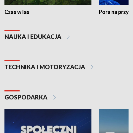
Czas w las
Pora na przyr
NAUKA I EDUKACJA
TECHNIKA I MOTORYZACJA
GOSPODARKA