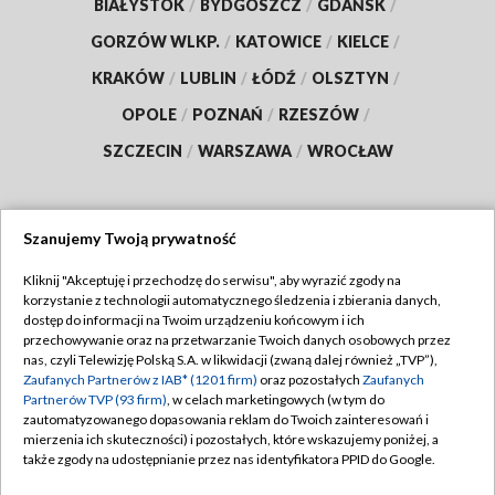
BIAŁYSTOK
/
BYDGOSZCZ
/
GDAŃSK
/
GORZÓW WLKP.
/
KATOWICE
/
KIELCE
/
KRAKÓW
/
LUBLIN
/
ŁÓDŹ
/
OLSZTYN
/
OPOLE
/
POZNAŃ
/
RZESZÓW
/
SZCZECIN
/
WARSZAWA
/
WROCŁAW
Szanujemy Twoją prywatność
Dołącz do nas:
Kliknij "Akceptuję i przechodzę do serwisu", aby wyrazić zgody na
korzystanie z technologii automatycznego śledzenia i zbierania danych,
TVP
dostęp do informacji na Twoim urządzeniu końcowym i ich
Abonament TVP
przechowywanie oraz na przetwarzanie Twoich danych osobowych przez
Regulamin TVP
nas, czyli Telewizję Polską S.A. w likwidacji (zwaną dalej również „TVP”),
Emisja w TVP
Zaufanych Partnerów z IAB* (1201 firm)
oraz pozostałych
Zaufanych
Polityka prywatności
Partnerów TVP (93 firm)
, w celach marketingowych (w tym do
Centrum informacji TVP
Moje zgody
zautomatyzowanego dopasowania reklam do Twoich zainteresowań i
mierzenia ich skuteczności) i pozostałych, które wskazujemy poniżej, a
Naziemna Telewizja Cyfrowa
Pomoc
także zgody na udostępnianie przez nas identyfikatora PPID do Google.
Sklep TVP
Biuro reklamy