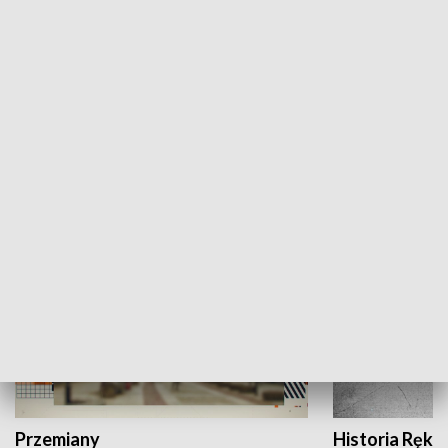
Moje miejsce
Winda region
HISTORIA
Przemiany
Historia Ręką