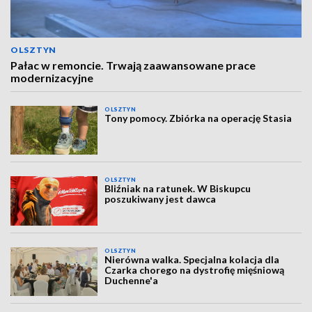
OLSZTYN
Pałac w remoncie. Trwają zaawansowane prace
modernizacyjne
OLSZTYN
Tony pomocy. Zbiórka na operację Stasia
OLSZTYN
Bliźniak na ratunek. W Biskupcu
poszukiwany jest dawca
OLSZTYN
Nierówna walka. Specjalna kolacja dla
Czarka chorego na dystrofię mięśniową
Duchenne'a