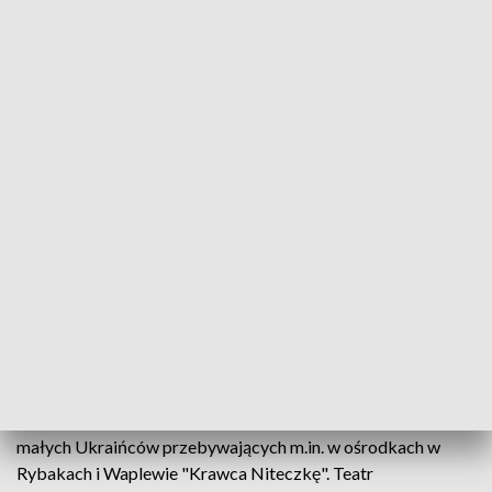
W przyszłą niedzielę Olsztyński Teatr Lalek wystawi dla
małych Ukraińców przebywających m.in. w ośrodkach w
Rybakach i Waplewie "Krawca Niteczkę". Teatr