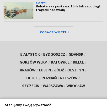
OLSZTYN
Bohaterska postawa. 15-latek zapobiegł
tragedii nad wodą
ZOBACZ WIĘCEJ
BIAŁYSTOK
/
BYDGOSZCZ
/
GDAŃSK
/
GORZÓW WLKP.
/
KATOWICE
/
KIELCE
/
KRAKÓW
/
LUBLIN
/
ŁÓDŹ
/
OLSZTYN
/
OPOLE
/
POZNAŃ
/
RZESZÓW
/
SZCZECIN
/
WARSZAWA
/
WROCŁAW
Szanujemy Twoją prywatność