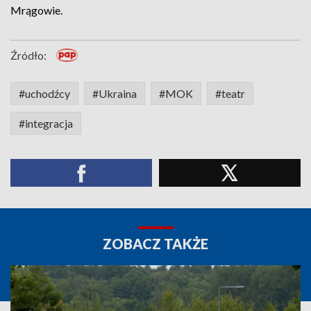
Mrągowie.
Źródło:
#uchodźcy
#Ukraina
#MOK
#teatr
#integracja
ZOBACZ TAKŻE