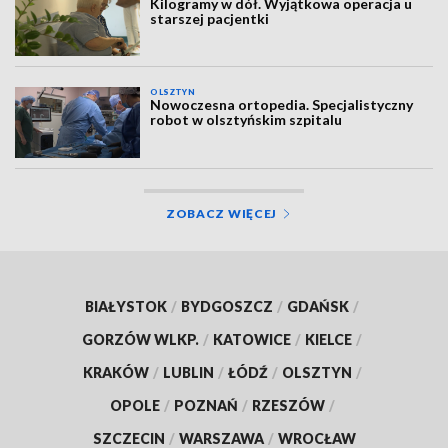
Kilogramy w dół. Wyjątkowa operacja u
starszej pacjentki
OLSZTYN
Nowoczesna ortopedia. Specjalistyczny
robot w olsztyńskim szpitalu
ZOBACZ WIĘCEJ
BIAŁYSTOK
/
BYDGOSZCZ
/
GDAŃSK
/
GORZÓW WLKP.
/
KATOWICE
/
KIELCE
/
KRAKÓW
/
LUBLIN
/
ŁÓDŹ
/
OLSZTYN
/
OPOLE
/
POZNAŃ
/
RZESZÓW
/
SZCZECIN
/
WARSZAWA
/
WROCŁAW