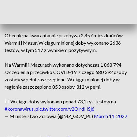
powiatach olsztyńskim (54), ostródzkim (36) i Elblągu (29). Z
powodu koronawirusa zmarło 7 osób, w tym 3 z chorobami
współistniejącymi.
Obecnie na kwarantannie przebywa 2 857 mieszkańców
Warmii i Mazur. W ciągu minionej doby wykonano 2636
testów, w tym 517 z wynikiem pozytywnym.
Na Warmii i Mazurach wykonano dotychczas 1 868 794
szczepienia przeciwko COVID-19, z czego 680 392 osoby
zostały w pełni zaszczepione. W ciągu minionej doby w
regionie zaszczepiono 853 osoby, 312 w pełni.
📊 W ciągu doby wykonano ponad 73,1 tys. testów na
#koronawirus
.
pic.twitter.com/y2OlrdHSj6
— Ministerstwo Zdrowia (@MZ_GOV_PL)
March 11, 2022