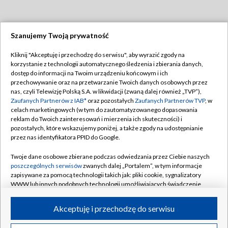
Szanujemy Twoją prywatność
Dołącz do nas:
Kliknij "Akceptuję i przechodzę do serwisu", aby wyrazić zgody na
korzystanie z technologii automatycznego śledzenia i zbierania danych,
TVP
dostęp do informacji na Twoim urządzeniu końcowym i ich
Abonament TVP
przechowywanie oraz na przetwarzanie Twoich danych osobowych przez
Regulamin TVP
nas, czyli Telewizję Polską S.A. w likwidacji (zwaną dalej również „TVP”),
Emisja w TVP
Polityka prywatności
Zaufanych Partnerów z IAB*
oraz pozostałych
Zaufanych Partnerów TVP
, w
celach marketingowych (w tym do zautomatyzowanego dopasowania
Centrum informacji TVP
Moje zgody
reklam do Twoich zainteresowań i mierzenia ich skuteczności) i
pozostałych, które wskazujemy poniżej, a także zgody na udostępnianie
Naziemna Telewizja Cyfrowa
Pomoc
przez nas identyfikatora PPID do Google.
Sklep TVP
Biuro reklamy
Twoje dane osobowe zbierane podczas odwiedzania przez Ciebie naszych
Rada Programowa
Kontakt
poszczególnych serwisów
zwanych dalej „Portalem”, w tym informacje
zapisywane za pomocą technologii takich jak: pliki cookie, sygnalizatory
System NOS
WWW lub innych podobnych technologii umożliwiających świadczenie
dopasowanych i bezpiecznych usług, personalizację treści oraz reklam,
Informacje o nadawcy
Kanały
udostępnianie funkcji mediów społecznościowych oraz analizowanie
Akceptuję i przechodzę do serwisu
ruchu w Internecie.
Program dla prasy
©2026 Telewizja Polska S.A. w likwidacji