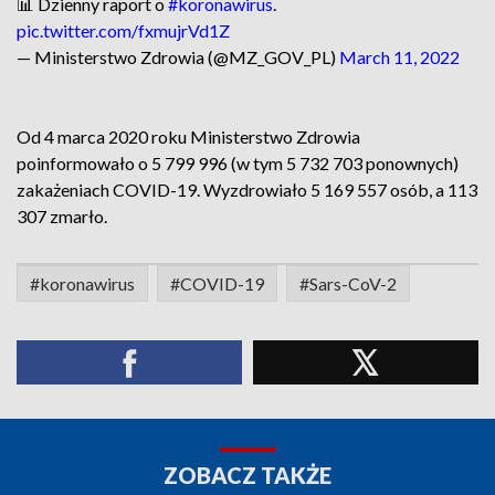
📊 Dzienny raport o
#koronawirus
.
pic.twitter.com/fxmujrVd1Z
— Ministerstwo Zdrowia (@MZ_GOV_PL)
March 11, 2022
Od 4 marca 2020 roku Ministerstwo Zdrowia
poinformowało o 5 799 996 (w tym 5 732 703 ponownych)
zakażeniach COVID-19. Wyzdrowiało 5 169 557 osób, a 113
307 zmarło.
#koronawirus
#COVID-19
#Sars-CoV-2
ZOBACZ TAKŻE