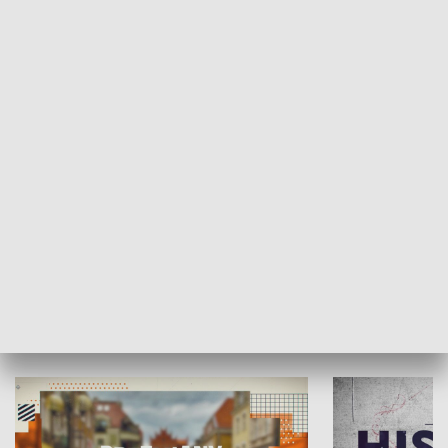
SPOŁECZEŃSTWO
Moje miejsce
Winda region
HISTORIA