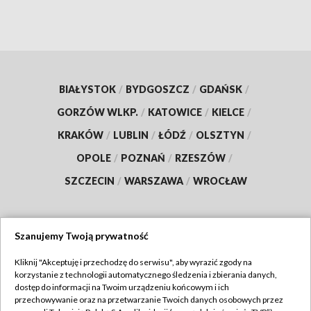
BIAŁYSTOK
/
BYDGOSZCZ
/
GDAŃSK
/
GORZÓW WLKP.
/
KATOWICE
/
KIELCE
/
KRAKÓW
/
LUBLIN
/
ŁÓDŹ
/
OLSZTYN
/
OPOLE
/
POZNAŃ
/
RZESZÓW
/
SZCZECIN
/
WARSZAWA
/
WROCŁAW
Szanujemy Twoją prywatność
Dołącz do nas:
Kliknij "Akceptuję i przechodzę do serwisu", aby wyrazić zgody na
korzystanie z technologii automatycznego śledzenia i zbierania danych,
TVP
dostęp do informacji na Twoim urządzeniu końcowym i ich
Abonament TVP
przechowywanie oraz na przetwarzanie Twoich danych osobowych przez
Regulamin TVP