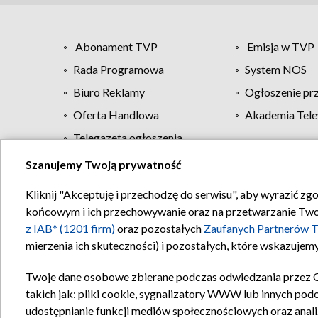
Abonament TVP
Emisja w TVP
Rada Programowa
System NOS
Biuro Reklamy
Ogłoszenie pr
Oferta Handlowa
Akademia Tele
Telegazeta ogłoszenia
Szanujemy Twoją prywatność
Regulamin TVP
Kliknij "Akceptuję i przechodzę do serwisu", aby wyrazić zg
końcowym i ich przechowywanie oraz na przetwarzanie Twoich
z IAB* (1201 firm)
oraz pozostałych
Zaufanych Partnerów T
mierzenia ich skuteczności) i pozostałych, które wskazujemy
Twoje dane osobowe zbierane podczas odwiedzania przez 
takich jak: pliki cookie, sygnalizatory WWW lub innych pod
udostępnianie funkcji mediów społecznościowych oraz anali