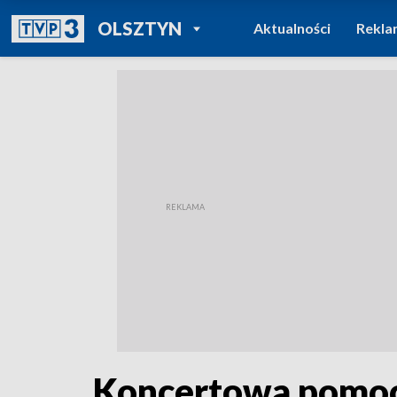
POWRÓT DO
OLSZTYN
Aktualności
Rekla
TVP REGIONY
Koncertowa pomoc.