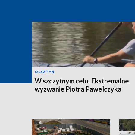
OLSZTYN
W szczytnym celu. Ekstremalne
wyzwanie Piotra Pawelczyka