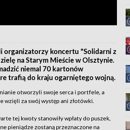
i organizatorzy koncertu "Solidarni z
dzielę na Starym Mieście w Olsztynie.
omadzić niemal 70 kartonów
re trafią do kraju ogarniętego wojną.
anie otworzyli swoje serca i portfele, a
nie wzięli za swój występ ani złotówki.
warte tej kwoty stanowiły wpłaty do puszek,
ane pieniądze zostaną przeznaczone na