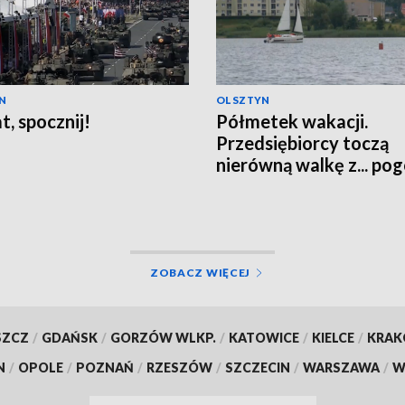
N
OLSZTYN
t, spocznij!
Półmetek wakacji.
Przedsiębiorcy toczą
nierówną walkę z... po
ZOBACZ WIĘCEJ
SZCZ
/
GDAŃSK
/
GORZÓW WLKP.
/
KATOWICE
/
KIELCE
/
KRA
N
/
OPOLE
/
POZNAŃ
/
RZESZÓW
/
SZCZECIN
/
WARSZAWA
/
W