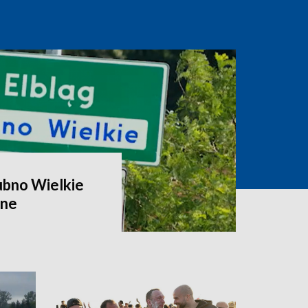
ubno Wielkie
zne