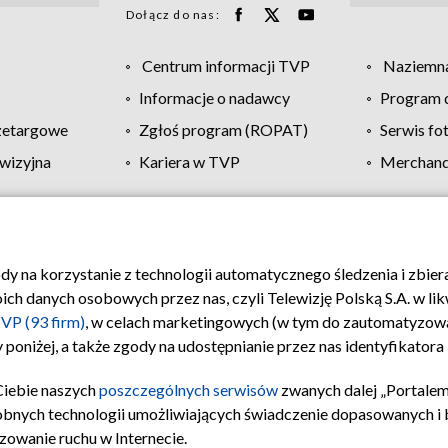
Dołącz do nas:
Centrum informacji TVP
Naziemna
Informacje o nadawcy
Program d
zetargowe
Zgłoś program (ROPAT)
Serwis fo
wizyjna
Kariera w TVP
Merchandi
Polityka prywatności
Moje zgody
Pomoc
Biuro re
ody na korzystanie z technologii automatycznego śledzenia i zbie
 danych osobowych przez nas, czyli Telewizję Polską S.A. w likw
VP (93 firm)
, w celach marketingowych (w tym do zautomatyzow
 poniżej, a także zgody na udostępnianie przez nas identyfikator
Ciebie naszych
poszczególnych serwisów
zwanych dalej „Portalem
obnych technologii umożliwiających świadczenie dopasowanych i be
zowanie ruchu w Internecie.