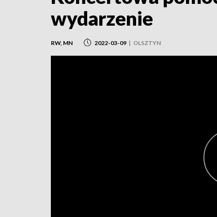
wydarzenie
RW, MN
2022-03-09
|
OLSZTYN