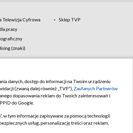
 Telewizja Cyfrowa
Sklep TVP
la prasy
tograficzny
sing (znaki)
klamy
Kontakt
rania danych, dostęp do informacji na Twoim urządzeniu
idacji (zwaną dalej również „TVP”),
Zaufanych Partnerów
anego dopasowania reklam do Twoich zainteresowań i
a PPID do Google.
”, w tym informacje zapisywane za pomocą technologii
zpiecznych usług, personalizację treści oraz reklam,