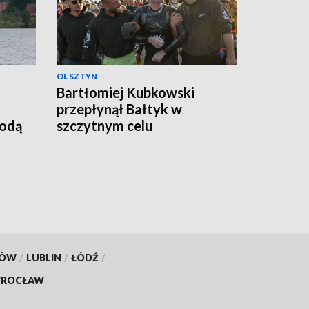
OLSZTYN
Bartłomiej Kubkowski
przepłynął Bałtyk w
godą
szczytnym celu
KÓW
/
LUBLIN
/
ŁÓDŹ
/
ROCŁAW